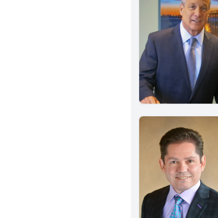
Yorba Linda
Menifee
Chino
Ontario
Rancho Cucamonga
Redlands
San Bernardino
Vista
Granada Hills