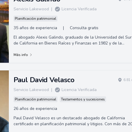
Servicio Lakewood
|
Licencia Verificada
Planificación patrimonial
35 años de experiencia
|
Consulta gratis
El abogado Alexis Galindo, graduado de la Universidad del Sur
de California en Bienes Raíces y Finanzas en 1982 y de la
Facultad de Derecho de la Universidad de Oklahoma en 1985.
Es corredor de bienes raíces en California por más de 35 años,
Más info
miembro del Colegio de Abogados del Estado de California
desde 1988. Especializado en Lesiones Personales, ofrece
representación legal en accidentes graves.
Paul David Velasco
6.81
Servicio Lakewood
|
Licencia Verificada
Planificación patrimonial
Testamentos y sucesiones
26 años de experiencia
Paul David Velasco es un destacado abogado de California
certificado en planificación patrimonial y litigios. Con más de 2
años de experiencia, s...