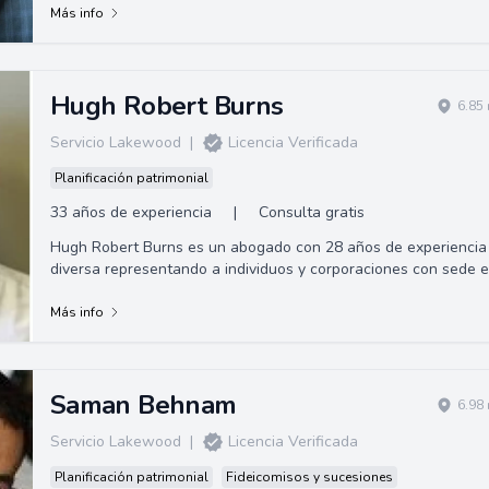
Más info
Hugh Robert Burns
6.85
Servicio Lakewood
|
Licencia Verificada
Planificación patrimonial
33 años de experiencia
|
Consulta gratis
Hugh Robert Burns es un abogado con 28 años de experiencia
diversa representando a individuos y corporaciones con sede en
Long Beach, CA. Gracias a su amplia experiencia en América
Latina, posee habilidades para asistir a clientes de habla
Más info
hispana.
Saman Behnam
6.98
Servicio Lakewood
|
Licencia Verificada
Planificación patrimonial
Fideicomisos y sucesiones