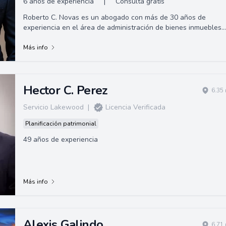
6 años de experiencia
|
Consulta gratis
Roberto C. Novas es un abogado con más de 30 años de
experiencia en el área de administración de bienes inmuebles.
Antes de fundar Novas Law Grou...
Más info
Hector C. Perez
6.35
Servicio Lakewood
|
Licencia Verificada
Planificación patrimonial
49 años de experiencia
Más info
Alexis Galindo
6.71