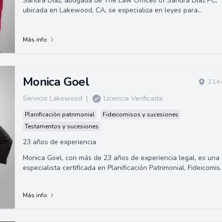
Sandra Diaz, abogada de The Law Offices of Sandra Diaz PC,
ubicada en Lakewood, CA, se especializa en leyes para
personas mayores. Ayuda a simplifica...
Más info
Monica Goel
3.14
Servicio Lakewood
|
Licencia Verificada
Planificación patrimonial
Fideicomisos y sucesiones
Testamentos y sucesiones
23 años de experiencia
Monica Goel, con más de 23 años de experiencia legal, es una
especialista certificada en Planificación Patrimonial, Fideicomis
y Derecho de Sucesiones por la Junta de Especialización Legal
de California.
Más info