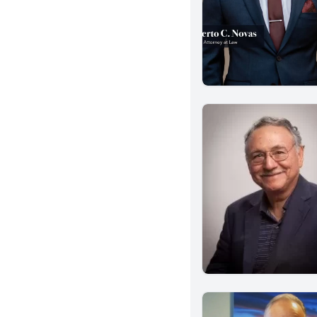
Eureka
Burbank
Downey
El Segundo
South Pasadena
Torrance
West Covina
Westlake Village
San Rafael
Anaheim
Buena Park
Garden Grove
Irvine
Mission Viejo
Placentia
Seal Beach