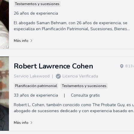
Testamentos y sucesiones
26 años de experiencia
El abogado Saman Behnam, con 26 años de experiencia, se
especializa en Planificación Patrimonial, Sucesiones, Bienes
Raíces, Quiebras, Derecho de Negocios, Desalojos, litigios civil
y mediación. Ofrece servicios legales especializados y
Más info
personalizados en una amplia gama de áreas legales.
Robert Lawrence Cohen
8.13
Servicio Lakewood
|
Licencia Verificada
Planificación patrimonial
Testamentos y sucesiones
33 años de experiencia
|
Consulta gratis
Robert L. Cohen, también conocido como The Probate Guy, es 
abogado de sucesiones dedicado y con experiencia basado en
California. Su práctica se...
Más info