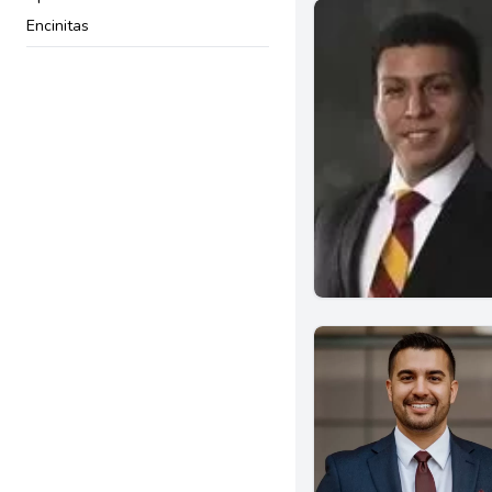
Encinitas
Arcadia
Glendale
Inglewood
Temple City
Brea
Laguna Beach
Tustin
Beaumont
Riverside
Santa Maria
Oxnard
Woodland Hills
Chico
Clovis
Fresno