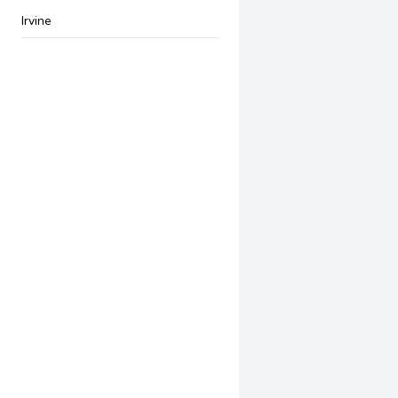
Irvine
San Bernardino
Upland
Chula Vista
San Diego
Downey
El Monte
Inglewood
Torrance
Garden Grove
Newport Beach
Corona
Rancho Cucamonga
Vista
Oxnard
Winnetka