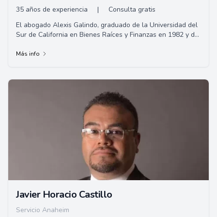
35 años de experiencia
|
Consulta gratis
El abogado Alexis Galindo, graduado de la Universidad del
Sur de California en Bienes Raíces y Finanzas en 1982 y de
la Facultad de Derecho de la Universidad de Oklahoma en
1985. Es corredor de bienes raíces en California por más de
Más info
35 años, miembro del Colegio de Abogados del Estado de
California desde 1988. Especializado en Lesiones
Personales, ofrece representación legal en accidentes
graves.
Javier Horacio Castillo
Servicio Anaheim