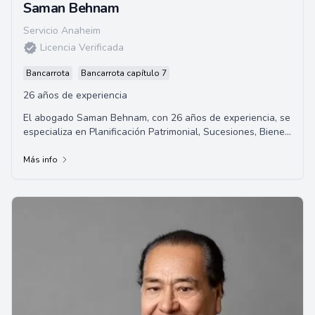
Saman Behnam
Servicio Anaheim
Licencia Verificada
Bancarrota
Bancarrota capítulo 7
26 años de experiencia
El abogado Saman Behnam, con 26 años de experiencia, se
especializa en Planificación Patrimonial, Sucesiones, Bienes
Raíces, Quiebras, Derecho de Negocios, Desalojos, litigios
civiles y mediación. Ofrece servicios legales especializados
Más info
y personalizados en una amplia gama de áreas legales.