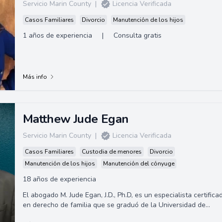
Servicio Marin County
|
Licencia Verificada
Casos Familiares
Divorcio
Manutención de los hijos
1 años de experiencia
|
Consulta gratis
Más info
Matthew Jude Egan
Servicio Marin County
|
Licencia Verificada
Casos Familiares
Custodia de menores
Divorcio
Manutención de los hijos
Manutención del cónyuge
18 años de experiencia
El abogado M. Jude Egan, J.D., Ph.D, es un especialista certifica
en derecho de familia que se graduó de la Universidad de
California, Berkeley Bo...