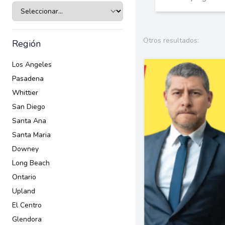
familiares de manera legal y segura.
Otros resultados:
Región
Los Angeles
Pasadena
Whittier
San Diego
Santa Ana
Santa Maria
Downey
Long Beach
Ontario
Upland
El Centro
Glendora