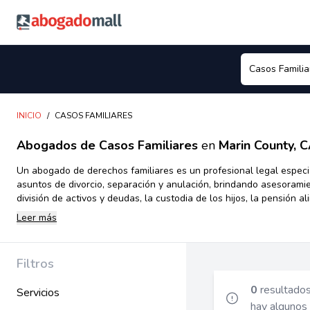
Abogadomall
INICIO
/
CASOS FAMILIARES
Abogados de Casos Familiares
en
Marin County, 
Un abogado de derechos familiares es un profesional legal especi
asuntos de divorcio, separación y anulación, brindando asesorami
división de activos y deudas, la custodia de los hijos, la pensión al
otros aspectos legales relacionados con la disolución del matrimo
Leer más
principal es proporcionar asesoramiento y representación legal e
gama de asuntos familiares, y su objetivo es garantizar que los d
y los mejores intereses de sus clientes se protejan y se respeten.
Filtros
abogados pueden asistir en la elaboración de acuerdos prenupcia
proteger los activos de las parejas antes del matrimonio. Además
0
resultado
Servicios
ayudar en asuntos de adopción, paternidad y gestación subrogada
hay algunos 
orientación legal a las familias que buscan expandir o consolidar 