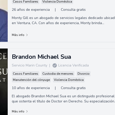
Casos Familiares
Violencia Doméstica
26 años de experiencia
|
Consulta gratis
Monty Gill es un abogado de servicios legales dedicado ubica
en Ventura, CA. Con años de experiencia, Monty brinda
representación profesional y e...
Más info
Brandon Michael Sua
Servicio Marin County
|
Licencia Verificada
Casos Familiares
Custodia de menores
Divorcio
Manutención del cónyuge
Violencia Doméstica
10 años de experiencia
|
Consulta gratis
El abogado Brandon Michael Sua es un distinguido profesional
que ostenta el título de Doctor en Derecho. Su especialización
incluye derecho civil, ...
Más info