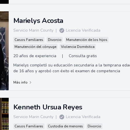
Marielys Acosta
Servicio Marin County
|
Licencia Verificada
Casos Familiares
Divorcio
Manutención de los hijos
Manutención del cónyuge
Violencia Doméstica
20 años de experiencia
|
Consulta gratis
Marielys completó su educación secundaria a la temprana eda
de 16 años y aprobó con éxito el examen de competencia
Más info
Kenneth Ursua Reyes
Servicio Marin County
|
Licencia Verificada
Casos Familiares
Custodia de menores
Divorcio