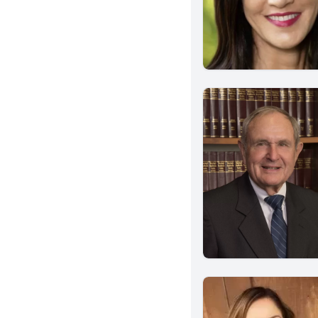
Bellflower
Covina
Anaheim
Garden Grove
Irvine
Laguna Beach
Newport Beach
Beaumont
Corona
Indio
Murrieta
Chino
National City
San Jose
Ventura
Winnetka