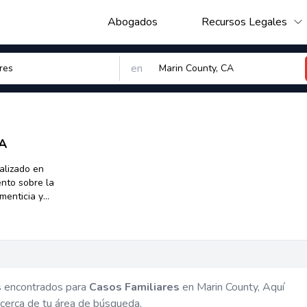
Abogados
Recursos Legales
en
CA
alizado en
ento sobre la
imenticia y
nio. Su función
n una amplia
erechos legales
Estos
les para
, pueden
s encontrados para
Casos Familiares
en Marin County, Aquí
, brindando
cerca de tu área de búsqueda.
sus lazos