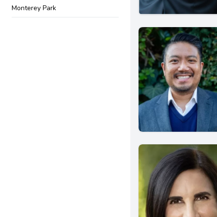
Monterey Park
Torrance
Riverside
Rancho Cucamonga
San Bernardino
Van Nuys
El Monte
La Puente
Montebello
Brea
Fountain Valley
Tustin
Vista
Simi Valley
Berkeley
Arcadia