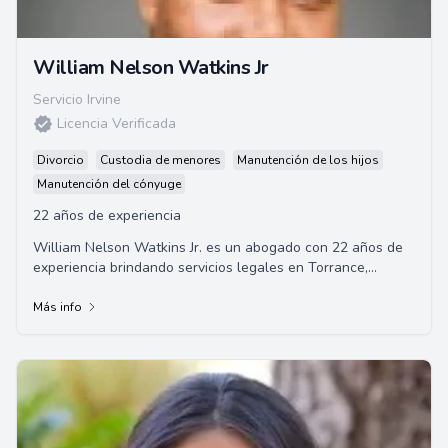
William Nelson Watkins Jr
Servicio Irvine
Licencia Verificada
Divorcio
Custodia de menores
Manutención de los hijos
Manutención del cónyuge
22 años de experiencia
William Nelson Watkins Jr. es un abogado con 22 años de
experiencia brindando servicios legales en Torrance,
California. Especializado en diversas áreas del derecho, ya
sea que usted esté enfrentando un problema de derecho
Más info
de familia, una disputa comercial o necesite asistencia en
planificación patrimonial.