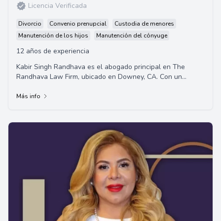
Licencia Verificada
Divorcio
Convenio prenupcial
Custodia de menores
Manutención de los hijos
Manutención del cónyuge
12 años de experiencia
Kabir Singh Randhava es el abogado principal en The
Randhava Law Firm, ubicado en Downey, CA. Con un
enfoque en representación en asuntos penales y de
derecho de familia.
Más info