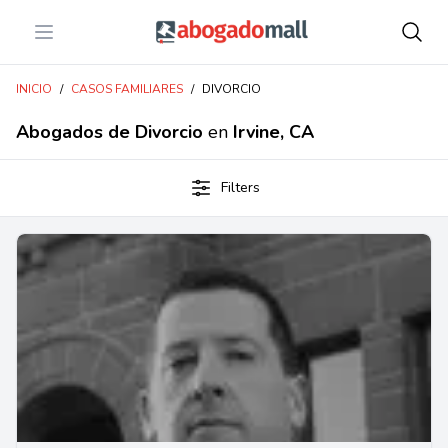
Open menu
Abogadomall
INICIO
/
CASOS FAMILIARES
/
DIVORCIO
Abogados de Divorcio
en
Irvine, CA
Filters