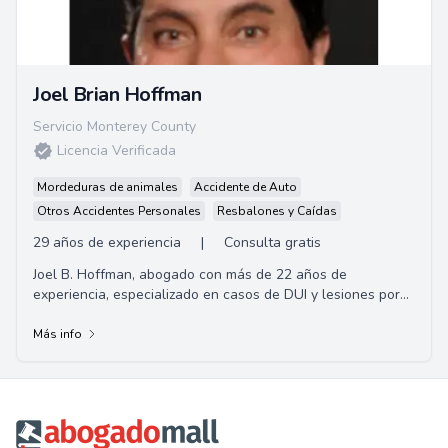
Joel Brian Hoffman
Servicio Monterey County
Licencia Verificada
Mordeduras de animales
Accidente de Auto
Otros Accidentes Personales
Resbalones y Caídas
29 años de experiencia
|
Consulta gratis
Joel B. Hoffman, abogado con más de 22 años de
experiencia, especializado en casos de DUI y lesiones por
accidentes automovilísticos.
Más info
Footer