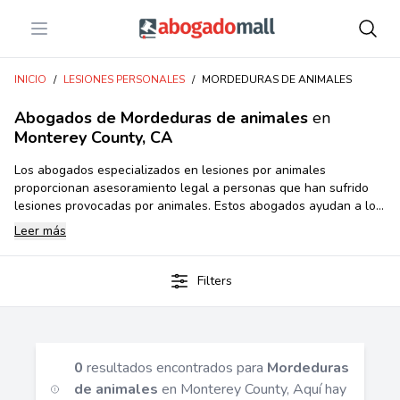
Open menu
Abogadomall
INICIO
/
LESIONES PERSONALES
/
MORDEDURAS DE ANIMALES
Abogados de Mordeduras de animales
en
Monterey County, CA
Los abogados especializados en lesiones por animales
proporcionan asesoramiento legal a personas que han sufrido
lesiones provocadas por animales. Estos abogados ayudan a los
clientes a entender sus derechos legales y los procedimientos
Leer más
legales involucrados en la recuperación de una indemnización
por los daños causados. También se encargan de la negociación
y el litigio de casos de lesiones por animales para obtener el
Filters
mejor resultado posible para sus clientes.
0
resultados encontrados para
Mordeduras
de animales
en Monterey County, Aquí hay