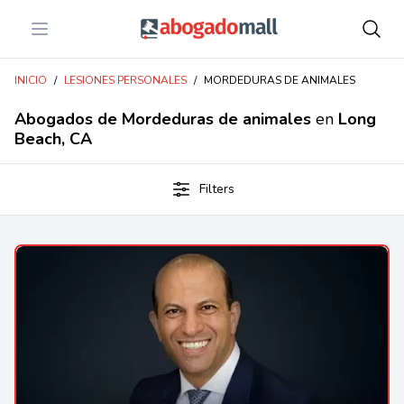
Open menu
Abogadomall
INICIO
/
LESIONES PERSONALES
/
MORDEDURAS DE ANIMALES
Abogados de Mordeduras de animales
en
Long
Beach, CA
Filters