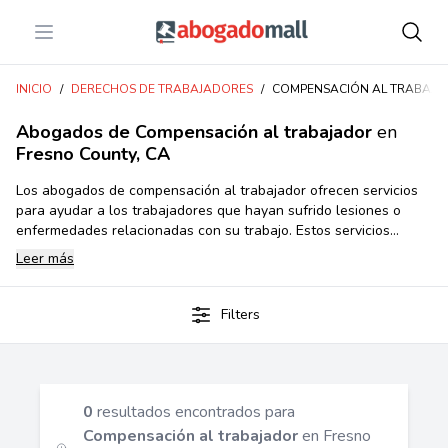
Open menu
Abogadomall
INICIO
/
DERECHOS DE TRABAJADORES
/
COMPENSACIÓN AL TRABAJ
Abogados de Compensación al trabajador
en
Fresno County, CA
Los abogados de compensación al trabajador ofrecen servicios
para ayudar a los trabajadores que hayan sufrido lesiones o
enfermedades relacionadas con su trabajo. Estos servicios
incluyen asesoramiento sobre sus derechos y responsabilidades,
Leer más
así como ayuda para presentar reclamos de compensación al
trabajador ante las autoridades gubernamentales pertinentes.
También pueden ayudar a los trabajadores a negociar acuerdos
Filters
de indemnización con sus empleadores y representar a los
trabajadores en casos legales relacionados con la
compensación al trabajador.
0
resultados encontrados para
Compensación al trabajador
en Fresno