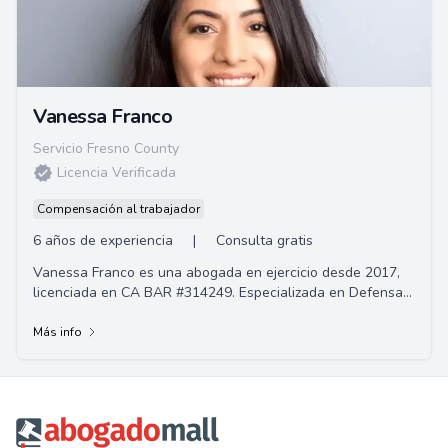
Vanessa Franco
Servicio Fresno County
Licencia Verificada
Compensación al trabajador
6 años de experiencia
|
Consulta gratis
Vanessa Franco es una abogada en ejercicio desde 2017,
licenciada en CA BAR #314249. Especializada en Defensa
Penal e Inmigración, tiene como objeti...
Más info
Footer