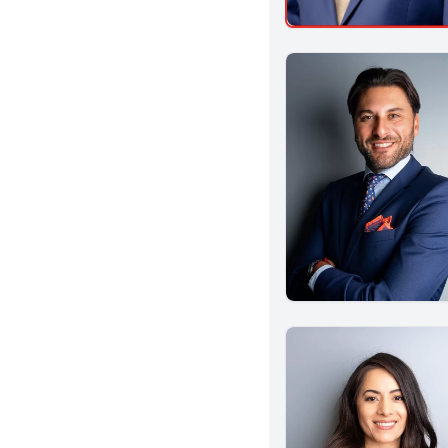
Garden Grove
Indio
Upland
Granada Hills