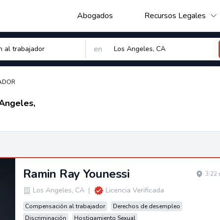
Abogados
Recursos Legales
en
JADOR
Angeles,
Ramin Ray Younessi
3.22 
Los Angeles
,
CA
|
Licencia Verificada
Compensación al trabajador
Derechos de desempleo
Discriminación
Hostigamiento Sexual