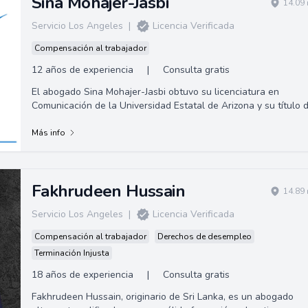
Sina Mohajer-Jasbi
14.09 
Servicio Los Angeles
|
Licencia Verificada
Compensación al trabajador
12 años de experiencia
|
Consulta gratis
El abogado Sina Mohajer-Jasbi obtuvo su licenciatura en
Comunicación de la Universidad Estatal de Arizona y su título 
Juris Doctor en Whittier Law School.
Más info
Fakhrudeen Hussain
14.89 
Servicio Los Angeles
|
Licencia Verificada
Compensación al trabajador
Derechos de desempleo
Terminación Injusta
18 años de experiencia
|
Consulta gratis
Fakhrudeen Hussain, originario de Sri Lanka, es un abogado