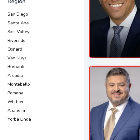
Región
San Diego
Santa Ana
Simi Valley
Riverside
Oxnard
Van Nuys
Burbank
Arcadia
Montebello
Pomona
Whittier
Anaheim
Yorba Linda
Corona
San Gabriel