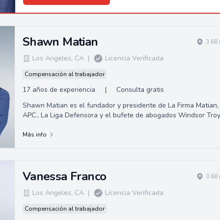
Shawn Matian
3.68
Los Angeles
,
CA
|
Licencia Verificada
Compensación al trabajador
17 años de experiencia
|
Consulta gratis
Shawn Matian es el fundador y presidente de La Firma Matian,
APC., La Liga Defensora y el bufete de abogados Windsor Troy
Un abogado litigante activ...
Más info
Vanessa Franco
3.68
Los Angeles
,
CA
|
Licencia Verificada
Compensación al trabajador