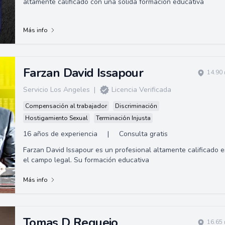
altamente calificado con una sólida formación educativa
Más info
Farzan David Issapour
14.90 
Servicio Los Angeles
|
Licencia Verificada
Compensación al trabajador
Discriminación
Hostigamiento Sexual
Terminación Injusta
16 años de experiencia
|
Consulta gratis
Farzan David Issapour es un profesional altamente calificado 
el campo legal. Su formación educativa
Más info
Tomas D Requejo
16.65 