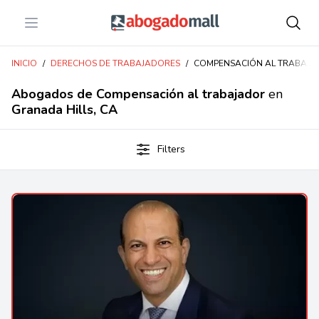
Open menu
Abogadomall
INICIO
/
DERECHOS DE TRABAJADORES
/
COMPENSACIÓN AL TRABAJ
Abogados de Compensación al trabajador
en
Granada Hills, CA
Filters