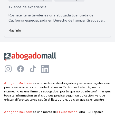
12 años de experiencia
Roshele Ilene Snyder es una abogada licenciada de
California especializada en Derecho de Familia. Graduada
de la Universidad del Sur de California, h...
Más info
Footer
Instagram
Facebook
TikTok
LinkedIn
AbogadoMall.com
es un directorio de abogados y servicios legales que
presta servicio a la comunidad latina en California. Esta página de
internet no es una firma de abogados, por lo que no puede confirmar que
toda la información en el sitio sea precisa según su ubicación, ya que
existen diferentes leyes según el Estado o el país en que se encuentre.
AbogadoMall.com
es una marca de
El Clasificado
, dba EC Hispanic