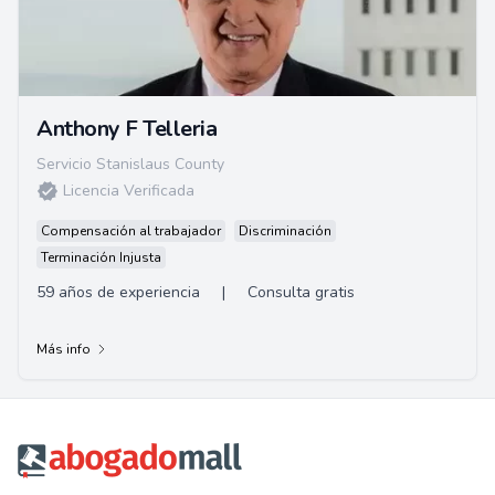
Anthony F Telleria
Servicio Stanislaus County
Licencia Verificada
Compensación al trabajador
Discriminación
Terminación Injusta
59 años de experiencia
|
Consulta gratis
Más info
Footer