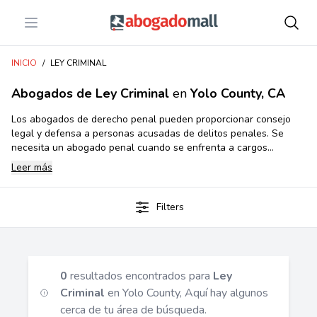
Open menu
Abogadomall
INICIO
/
LEY CRIMINAL
Abogados de Ley Criminal
en
Yolo County, CA
Los abogados de derecho penal pueden proporcionar consejo
legal y defensa a personas acusadas de delitos penales. Se
necesita un abogado penal cuando se enfrenta a cargos
criminales, está siendo investigado o ha sido arrestado. Brindan
Leer más
representación legal, protegen derechos, asesoran sobre
acuerdos de culpabilidad, representan en juicios y apelaciones, y
ayudan con la eliminación de antecedentes penales u ofensas
Filters
juveniles. Consultar a un abogado penal con experiencia desde
temprano puede tener un impacto significativo en el resultado
del caso.
0
resultados encontrados para
Ley
Criminal
en Yolo County, Aquí hay algunos
cerca de tu área de búsqueda.