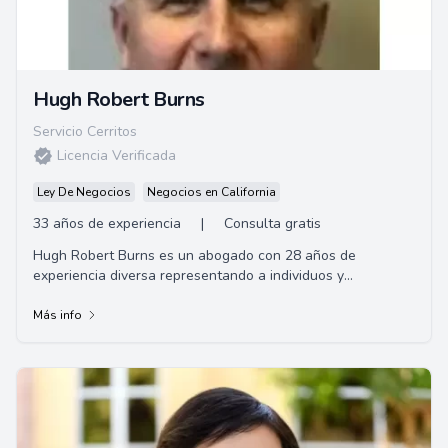
Hugh Robert Burns
Servicio Cerritos
Licencia Verificada
Ley De Negocios
Negocios en California
33 años de experiencia
|
Consulta gratis
Hugh Robert Burns es un abogado con 28 años de
experiencia diversa representando a individuos y
corporaciones con sede en Long Beach, CA. Gracias a su
amplia experiencia en América Latina, posee habilidades
Más info
para asistir a clientes de habla hispana.