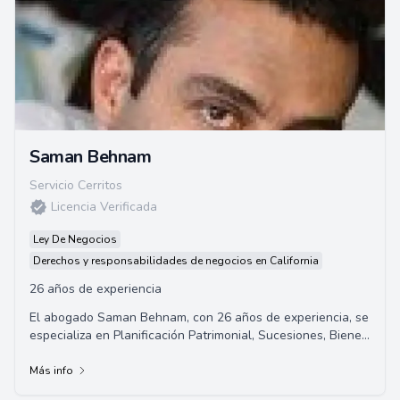
Saman Behnam
Servicio Cerritos
Licencia Verificada
Ley De Negocios
Derechos y responsabilidades de negocios en California
26 años de experiencia
El abogado Saman Behnam, con 26 años de experiencia, se
especializa en Planificación Patrimonial, Sucesiones, Bienes
Raíces, Quiebras, Derecho de Negocios, Desalojos, litigios
civiles y mediación. Ofrece servicios legales especializados
Más info
y personalizados en una amplia gama de áreas legales.