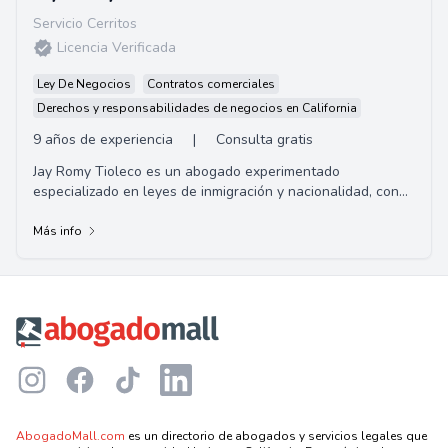
Servicio Cerritos
Licencia Verificada
Ley De Negocios
Contratos comerciales
Derechos y responsabilidades de negocios en California
9 años de experiencia
|
Consulta gratis
Jay Romy Tioleco es un abogado experimentado
especializado en leyes de inmigración y nacionalidad, con
un enfoque particular en casos de inmigració...
Más info
Footer
Instagram
Facebook
TikTok
LinkedIn
AbogadoMall.com
es un directorio de abogados y servicios legales que