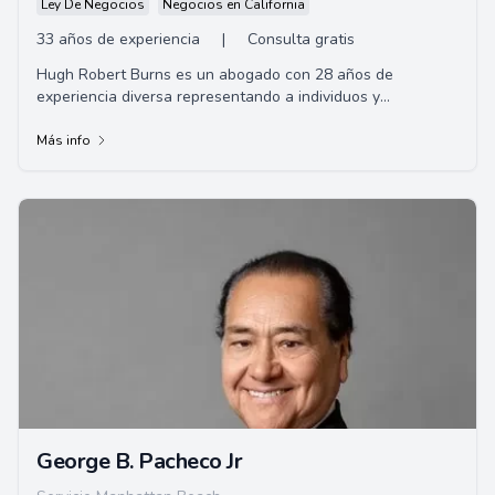
Ley De Negocios
Negocios en California
33 años de experiencia
|
Consulta gratis
Hugh Robert Burns es un abogado con 28 años de
experiencia diversa representando a individuos y
corporaciones con sede en Long Beach, CA. Gracias a su
amplia experiencia en América Latina, posee habilidades
Más info
para asistir a clientes de habla hispana.
George B. Pacheco Jr