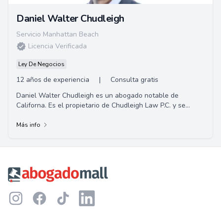
Daniel Walter Chudleigh
Servicio Manhattan Beach
Licencia Verificada
Ley De Negocios
12 años de experiencia
|
Consulta gratis
Daniel Walter Chudleigh es un abogado notable de
Californa. Es el propietario de Chudleigh Law P.C. y se
centra principalmente en representar a víct...
Más info
Footer
Instagram
Facebook
TikTok
LinkedIn