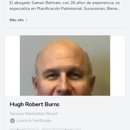
El abogado Saman Behnam, con 26 años de experiencia, se
especializa en Planificación Patrimonial, Sucesiones, Bienes
Raíces, Quiebras, Derecho de Negocios, Desalojos, litigios
civiles y mediación. Ofrece servicios legales especializados
Más info
y personalizados en una amplia gama de áreas legales.
Hugh Robert Burns
Servicio Manhattan Beach
Licencia Verificada