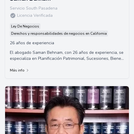
Servicio South Pasadena
Licencia Verificada
Ley De Negocios
Derechos y responsabilidades de negocios en California
26 años de experiencia
El abogado Saman Behnam, con 26 años de experiencia, se
especializa en Planificación Patrimonial, Sucesiones, Bienes
Raíces, Quiebras, Derecho de Negocios, Desalojos, litigios
civiles y mediación. Ofrece servicios legales especializados
Más info
y personalizados en una amplia gama de áreas legales.