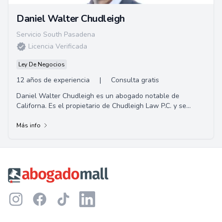
Daniel Walter Chudleigh
Servicio South Pasadena
Licencia Verificada
Ley De Negocios
12 años de experiencia
|
Consulta gratis
Daniel Walter Chudleigh es un abogado notable de
Californa. Es el propietario de Chudleigh Law P.C. y se
centra principalmente en representar a víct...
Más info
Footer
Instagram
Facebook
TikTok
LinkedIn