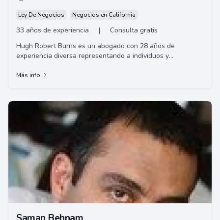
Ley De Negocios
Negocios en California
33 años de experiencia
|
Consulta gratis
Hugh Robert Burns es un abogado con 28 años de
experiencia diversa representando a individuos y
corporaciones con sede en Long Beach, CA. Gracias a su
amplia experiencia en América Latina, posee habilidades
Más info
para asistir a clientes de habla hispana.
Saman Behnam