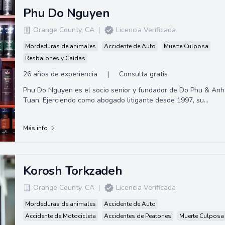
Phu Do Nguyen
Orange County
,
CA
|
Licencia Verificada
Mordeduras de animales
Accidente de Auto
Muerte Culposa
Resbalones y Caídas
26 años de experiencia
|
Consulta gratis
Phu Do Nguyen es el socio senior y fundador de Do Phu & Anh
Tuan. Ejerciendo como abogado litigante desde 1997, su
experiencia incluye lesiones perso...
Más info
Korosh Torkzadeh
Orange County
,
CA
|
Licencia Verificada
Mordeduras de animales
Accidente de Auto
Accidente de Motocicleta
Accidentes de Peatones
Muerte Culposa