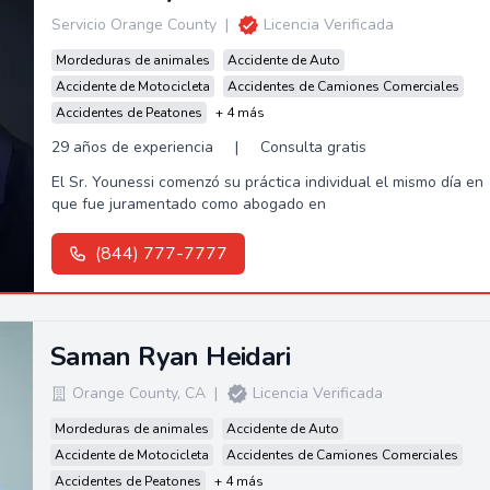
Servicio Orange County
|
Licencia Verificada
Mordeduras de animales
Accidente de Auto
Accidente de Motocicleta
Accidentes de Camiones Comerciales
Accidentes de Peatones
+ 4 más
29 años de experiencia
|
Consulta gratis
El Sr. Younessi comenzó su práctica individual el mismo día en
que fue juramentado como abogado en
(844) 777-7777
Saman Ryan Heidari
Orange County
,
CA
|
Licencia Verificada
Mordeduras de animales
Accidente de Auto
Accidente de Motocicleta
Accidentes de Camiones Comerciales
Accidentes de Peatones
+ 4 más