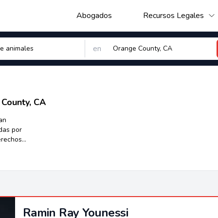
Abogados
Recursos Legales
en
 County, CA
an
das por
erechos
ión de una
 negociación y
 resultado
Ramin Ray Younessi