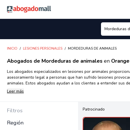
Abogadomall
INICIO
/
LESIONES PERSONALES
/
MORDEDURAS DE ANIMALES
Abogados de Mordeduras de animales
en
Orange
Los abogados especializados en lesiones por animales proporcion
asesoramiento legal a personas que han sufrido lesiones provoca
animales. Estos abogados ayudan a los clientes a entender sus d
legales y los procedimientos legales involucrados en la recuperac
Leer más
indemnización por los daños causados. También se encargan de la
el litigio de casos de lesiones por animales para obtener el mejor
posible para sus clientes.
Patrocinado
Filtros
Región