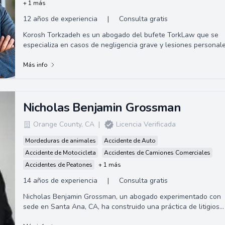
+ 1 más
12 años de experiencia
|
Consulta gratis
Korosh Torkzadeh es un abogado del bufete TorkLaw que se
especializa en casos de negligencia grave y lesiones personale
Ha estado trabajando en la ...
Más info
Nicholas Benjamin Grossman
Orange County
,
CA
|
Licencia Verificada
Mordeduras de animales
Accidente de Auto
Accidente de Motocicleta
Accidentes de Camiones Comerciales
Accidentes de Peatones
+ 1 más
14 años de experiencia
|
Consulta gratis
Nicholas Benjamin Grossman, un abogado experimentado con
sede en Santa Ana, CA, ha construido una práctica de litigios
civiles exitosa en el sur de ...