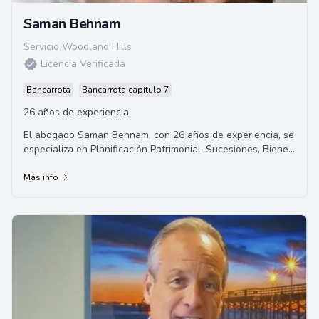
Saman Behnam
Servicio Woodland Hills
Licencia Verificada
Bancarrota
Bancarrota capítulo 7
26 años de experiencia
El abogado Saman Behnam, con 26 años de experiencia, se
especializa en Planificación Patrimonial, Sucesiones, Bienes
Raíces, Quiebras, Derecho de Negocios, Desalojos, litigios
civiles y mediación. Ofrece servicios legales especializados
Más info
y personalizados en una amplia gama de áreas legales.