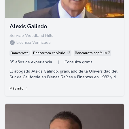
Alexis Galindo
Servicio Woodland Hills
Licencia Verificada
Bancarrota
Bancarrota capítulo 13
Bancarrota capítulo 7
35 años de experiencia
|
Consulta gratis
El abogado Alexis Galindo, graduado de la Universidad del
Sur de California en Bienes Raíces y Finanzas en 1982 y de
la Facultad de Derecho de la Universidad de Oklahoma en
1985. Es corredor de bienes raíces en California por más de
Más info
35 años, miembro del Colegio de Abogados del Estado de
California desde 1988. Especializado en Lesiones
Personales, ofrece representación legal en accidentes
graves.