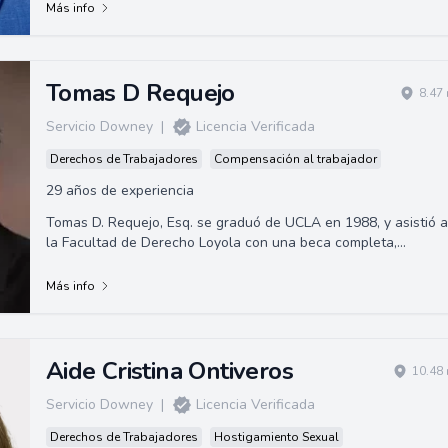
Más info
Tomas D Requejo
8.47
Servicio Downey
|
Licencia Verificada
Derechos de Trabajadores
Compensación al trabajador
29 años de experiencia
Tomas D. Requejo, Esq. se graduó de UCLA en 1988, y asistió a
la Facultad de Derecho Loyola con una beca completa,
obteniendo su Juris Doctor en 19...
Más info
Aide Cristina Ontiveros
10.48 
Servicio Downey
|
Licencia Verificada
Derechos de Trabajadores
Hostigamiento Sexual