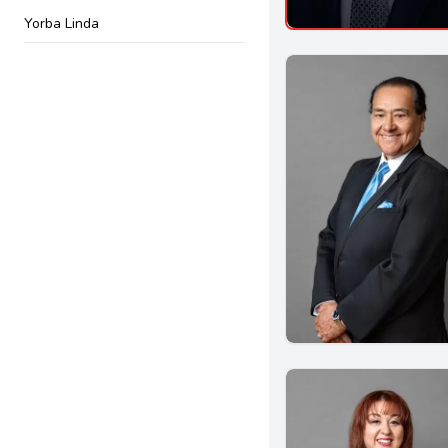
Yorba Linda
Burbank
Montebello
Arcadia
Pomona
Whittier
Anaheim
Corona
Dublin
Eureka
El Centro
Glendora
San Gabriel
Salinas
Garden Grove
Indio