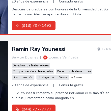
20 años de experiencia
|
Consulta gratis
Después de graduarse con honores de la Universidad del Sur
de California, Alex Sarajian recibió su J.D. de
(818) 797-1492
Ramin Ray Younessi
12.69 
Servicio Downey
|
Licencia Verificada
Derechos de Trabajadores
Compensación al trabajador
Derechos de desempleo
Discriminación
Hostigamiento Sexual
+ 1 más
29 años de experiencia
|
Consulta gratis
El Sr. Younessi comenzó su práctica individual el mismo día en
que fue juramentado como abogado en
(844) 777-7777