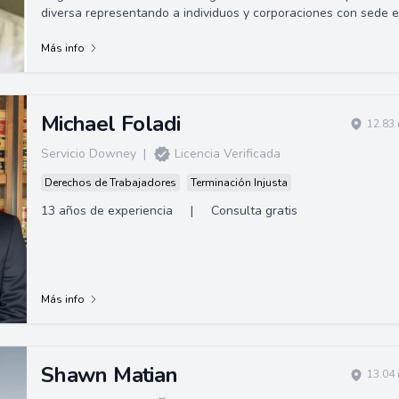
diversa representando a individuos y corporaciones con sede en
Long Beach, CA. Gracias a su amplia experiencia en América
Latina, posee habilidades para asistir a clientes de habla
Más info
hispana.
Michael Foladi
12.83 
Servicio Downey
|
Licencia Verificada
Derechos de Trabajadores
Terminación Injusta
13 años de experiencia
|
Consulta gratis
Más info
Shawn Matian
13.04 