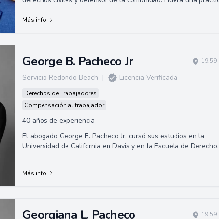
derechos civiles y defensor de la comunidad. Lidera una prácti
legal sólida especializad...
Más info
George B. Pacheco Jr
19.59 
Servicio Redondo Beach
|
Licencia Verificada
Derechos de Trabajadores
Compensación al trabajador
40 años de experiencia
El abogado George B. Pacheco Jr. cursó sus estudios en la
Universidad de California en Davis y en la Escuela de Derecho
de la Universidad de Santa C...
Más info
Georgiana L. Pacheco
19.59 