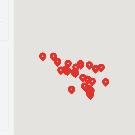
.
mi
al