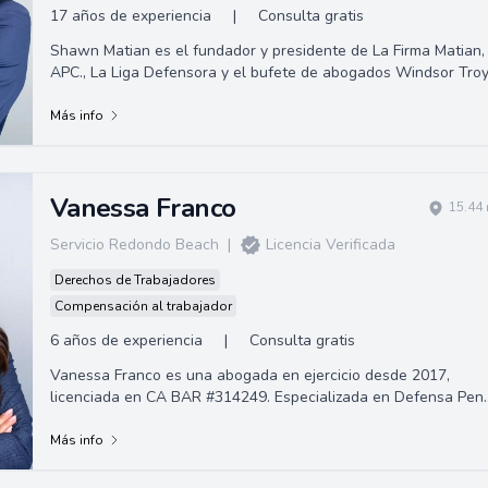
17 años de experiencia
|
Consulta gratis
Shawn Matian es el fundador y presidente de La Firma Matian,
APC., La Liga Defensora y el bufete de abogados Windsor Troy
Un abogado litigante activ...
Más info
Vanessa Franco
15.44 
Servicio Redondo Beach
|
Licencia Verificada
Derechos de Trabajadores
Compensación al trabajador
6 años de experiencia
|
Consulta gratis
Vanessa Franco es una abogada en ejercicio desde 2017,
licenciada en CA BAR #314249. Especializada en Defensa Pen
e Inmigración, tiene como objeti...
Más info