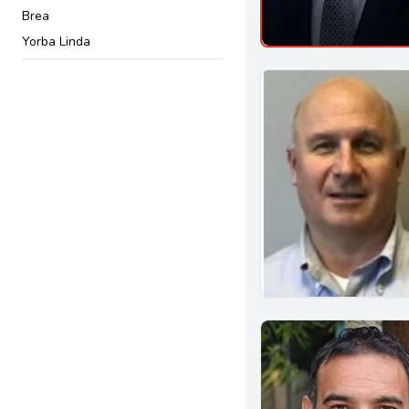
Brea
Yorba Linda
Burbank
Montebello
Arcadia
Pomona
Whittier
Anaheim
Corona
Dublin
Eureka
El Centro
Glendora
San Gabriel
Salinas
Garden Grove