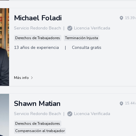
Michael Foladi
15.39 
Servicio Redondo Beach
|
Licencia Verificada
Derechos de Trabajadores
Terminación Injusta
13 años de experiencia
|
Consulta gratis
Más info
Shawn Matian
15.44 
Servicio Redondo Beach
|
Licencia Verificada
Derechos de Trabajadores
Compensación al trabajador