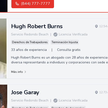
(844) 777-7777
Hugh Robert Burns
12.54 
Servicio Redondo Beach
|
Licencia Verificada
Derechos de Trabajadores
Terminación Injusta
33 años de experiencia
|
Consulta gratis
Hugh Robert Burns es un abogado con 28 años de experiencia
diversa representando a individuos y corporaciones con sede en
Long Beach, CA. Gracias a su amplia experiencia en América
Latina, posee habilidades para asistir a clientes de habla
Más info
hispana.
Jose Garay
12.73 
Servicio Redondo Beach
|
Licencia Verificada