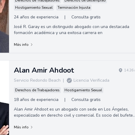
Derechos de Trabajadores
Derechos de desempleo
Hostigamiento Sexual
Terminación Injusta
24 años de experiencia
|
Consulta gratis
José R. Garay es un distinguido abogado con una destacada
formación académica y una exitosa carrera en
Más info
Alan Amir Ahdoot
14.26 
Servicio Redondo Beach
|
Licencia Verificada
Derechos de Trabajadores
Hostigamiento Sexual
18 años de experiencia
|
Consulta gratis
Alan Amir Ahdoot es un abogado con sede en Los Ángeles,
especializado en derecho civil y comercial. Es socio del bufete
de abogados Alpert, Barr y G...
Más info