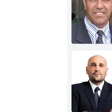
Indio
Upland
Granada Hills