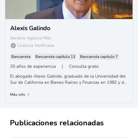
Alexis Galindo
Servicio Agoura Hills
Licencia Verificada
Bancarrota
Bancarrota capítulo 13
Bancarrota capítulo 7
35 años de experiencia
|
Consulta gratis
El abogado Alexis Galindo, graduado de la Universidad del
Sur de California en Bienes Raíces y Finanzas en 1982 y de
la Facultad de Derecho de la Universidad de Oklahoma en
1985. Es corredor de bienes raíces en California por más de
Más info
35 años, miembro del Colegio de Abogados del Estado de
California desde 1988. Especializado en Lesiones
Personales, ofrece representación legal en accidentes
graves.
Publicaciones relacionadas