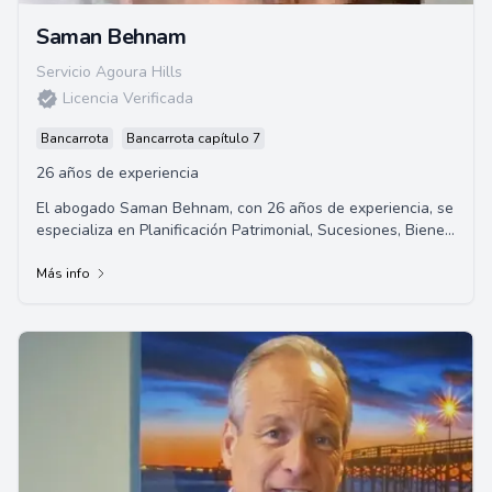
Saman Behnam
Servicio Agoura Hills
Licencia Verificada
Bancarrota
Bancarrota capítulo 7
26 años de experiencia
El abogado Saman Behnam, con 26 años de experiencia, se
especializa en Planificación Patrimonial, Sucesiones, Bienes
Raíces, Quiebras, Derecho de Negocios, Desalojos, litigios
civiles y mediación. Ofrece servicios legales especializados
Más info
y personalizados en una amplia gama de áreas legales.