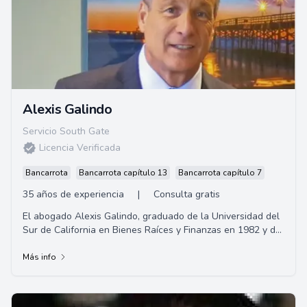
Alexis Galindo
Servicio South Gate
Licencia Verificada
Bancarrota
Bancarrota capítulo 13
Bancarrota capítulo 7
35 años de experiencia
|
Consulta gratis
El abogado Alexis Galindo, graduado de la Universidad del
Sur de California en Bienes Raíces y Finanzas en 1982 y de
la Facultad de Derecho de la Universidad de Oklahoma en
1985. Es corredor de bienes raíces en California por más de
Más info
35 años, miembro del Colegio de Abogados del Estado de
California desde 1988. Especializado en Lesiones
Personales, ofrece representación legal en accidentes