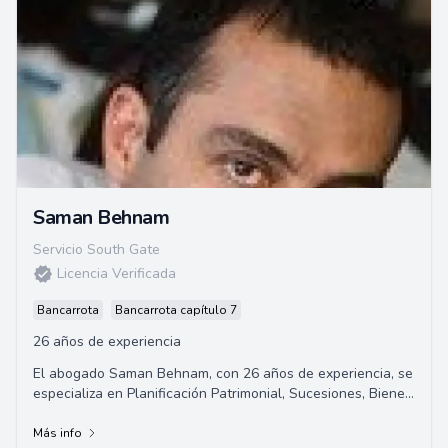
graves.
Saman Behnam
Servicio South Gate
Licencia Verificada
Bancarrota
Bancarrota capítulo 7
26 años de experiencia
El abogado Saman Behnam, con 26 años de experiencia, se
especializa en Planificación Patrimonial, Sucesiones, Bienes
Raíces, Quiebras, Derecho de Negocios, Desalojos, litigios
civiles y mediación. Ofrece servicios legales especializados
Más info