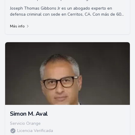
Joseph Thomas Gibbons Jr es un abogado experto en
defensa criminal con sede en Cerritos, CA. Con más de 60
años de experiencia manejando numerosos casos de alto
perfil.
Más info
Simon M. Aval
Servicio Orange
Licencia Verificada