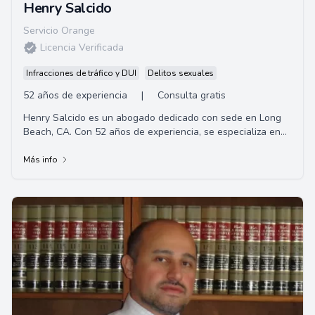
Henry Salcido
Servicio Orange
Licencia Verificada
Infracciones de tráfico y DUI
Delitos sexuales
52 años de experiencia
|
Consulta gratis
Henry Salcido es un abogado dedicado con sede en Long
Beach, CA. Con 52 años de experiencia, se especializa en
proporcionar servicios legales como casos familiares, DUI,
accidentes y otros.
Más info