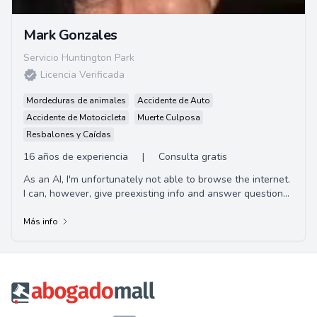
Mark Gonzales
Servicio Huntington Park
Licencia Verificada
Mordeduras de animales
Accidente de Auto
Accidente de Motocicleta
Muerte Culposa
Resbalones y Caídas
16 años de experiencia
|
Consulta gratis
As an AI, I'm unfortunately not able to browse the internet.
I can, however, give preexisting info and answer questions
to the best of my ability. If...
Más info
Footer