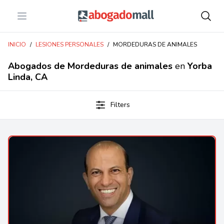
Open menu
Abogadomall
INICIO
/
LESIONES PERSONALES
/
MORDEDURAS DE ANIMALES
Abogados de Mordeduras de animales
en
Yorba
Linda, CA
Filters