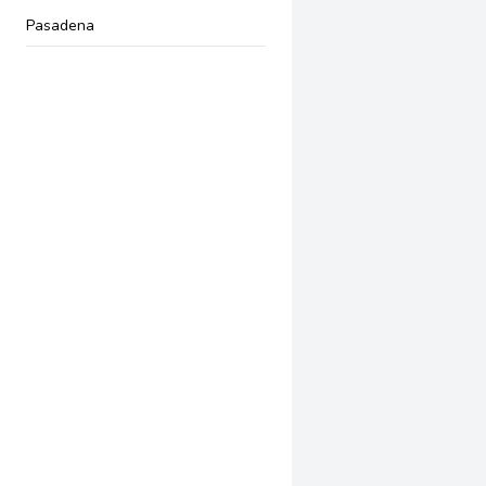
Pasadena
Newport Beach
Riverside
Encino
South Pasadena
Torrance
Upland
Van Nuys
Albany
Dublin
Walnut Creek
Bakersfield
Arcadia
Artesia
La Puente
Long Beach