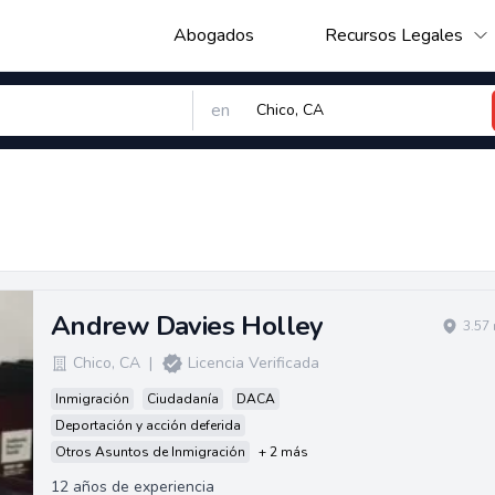
Abogados
Recursos Legales
en
Andrew Davies Holley
3.57
Chico
,
CA
|
Licencia Verificada
Inmigración
Ciudadanía
DACA
Deportación y acción deferida
Otros Asuntos de Inmigración
+ 2 más
12 años de experiencia