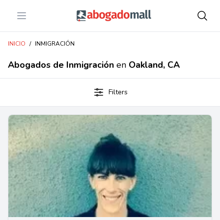
Open menu
Abogadomall
INICIO
/
INMIGRACIÓN
Abogados de Inmigración
en
Oakland, CA
Filters