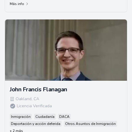
Más info
John Francis Flanagan
Oakland
,
CA
Licencia Verificada
Inmigración
Ciudadanía
DACA
Deportación y acción deferida
Otros Asuntos de Inmigración
+ 2 más