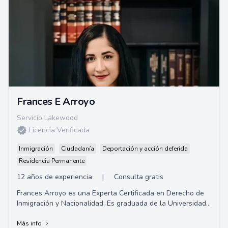
Frances E Arroyo
Servicio Lakewood
Licencia Verificada
Inmigración
Ciudadanía
Deportación y acción deferida
Residencia Permanente
12 años de experiencia
|
Consulta gratis
Frances Arroyo es una Experta Certificada en Derecho de
Inmigración y Nacionalidad. Es graduada de la Universidad
Americana (Licenciatura, 2007) y asistió a la Facultad de
Derecho Thomas Jefferson donde obtuvo su título de
Más info