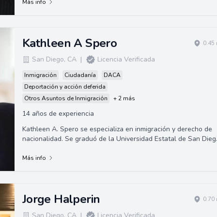
Más info
Kathleen A Spero
0.45
San Diego
,
CA
|
Licencia Verificada
Inmigración
Ciudadanía
DACA
Deportación y acción deferida
Otros Asuntos de Inmigración
+ 2 más
14 años de experiencia
Kathleen A. Spero se especializa en inmigración y derecho de
nacionalidad. Se graduó de la Universidad Estatal de San Dieg
y la Universidad de Cal...
Más info
Jorge Halperin
0.70
San Diego
,
CA
|
Licencia Verificada