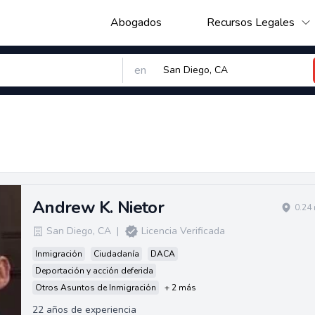
Abogados
Recursos Legales
en
Andrew K. Nietor
0.24
San Diego
,
CA
|
Licencia Verificada
Inmigración
Ciudadanía
DACA
Deportación y acción deferida
Otros Asuntos de Inmigración
+ 2 más
22 años de experiencia