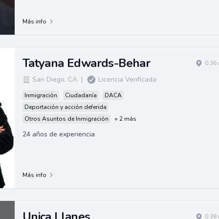
Más info
Tatyana Edwards-Behar
0.36
San Diego
,
CA
|
Licencia Verificada
Inmigración
Ciudadanía
DACA
Deportación y acción deferida
Otros Asuntos de Inmigración
+ 2 más
24 años de experiencia
Más info
Unica Llanes
0.38