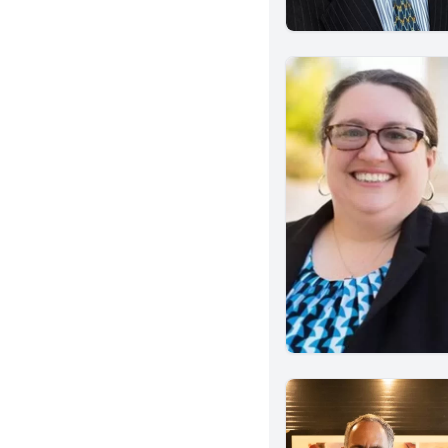
Clovis
Eureka
El Centro
Alhambra
Azusa
Beverly Hills
Culver City
Diamond Bar
El Monte
Glendale
Hawthorne
Huntington Park
Inglewood
Lakewood
Monterey Park
San Gabriel