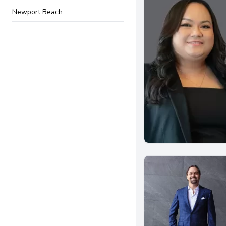
Newport Beach
Riverside
Encino
South Pasadena
Torrance
Upland
Van Nuys
Albany
Dublin
Walnut Creek
Bakersfield
Arcadia
Artesia
La Puente
Long Beach
Montebello