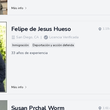
California, Santa Bárba...
Más info
Felipe de Jesus Hueso
1.19
San Diego
,
CA
|
Licencia Verificada
Inmigración
Deportación y acción deferida
33 años de experiencia
Más info
Susan Prchal Worm
1.61