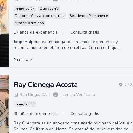
Inmigración
Ciudadanía
Deportación y acción deferida
Residencia Permanente
Visas y permisos
17 años de experiencia
|
Consulta gratis
Jorge Halperin es un abogado con amplia experiencia y
reconocimiento en el área de quiebras. Con un enfoque
centrado en el cliente, se dedica a ofrecer un servicio de alta
calidad,
Más info
Ray Cienega Acosta
0.70
San Diego
,
CA
|
Licencia Verificada
Inmigración
38 años de experiencia
|
Consulta gratis
Ray C. Acosta es un abogado consumado originario del Valle 
Salinas, California del Norte. Se graduó de la Universidad de