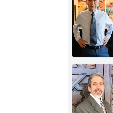
Santa Monica
Whittier
Brea
Corona
Indio
Murrieta
Chino
Rancho Cucamonga
Redlands
Vista
Paso Robles
San Luis Obispo
South San Francisco
Cupertino
Sunnyvale
Santa Rosa