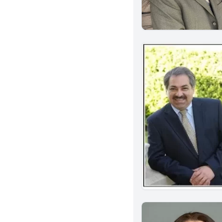
Oxnard
Ventura
Sherman Oaks
Woodland Hills
Granada Hills
Hollywood
La Jolla
S Pasadena