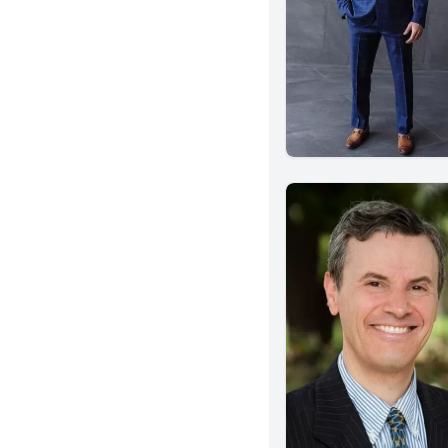
San Fernando
West Covina
Salinas
Napa
Anaheim
Fountain Valley
Garden Grove
Carlsbad
San Mateo
Santa Barbara
Valencia
Alameda
Berkeley
Fremont
Chico
Martinez