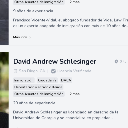
Otros Asuntos de Inmigración
+ 2 más
9 años de experiencia
Francisco Vicente-Vidal, el abogado fundador de Vidal Law Fir
es un experto abogado de inmigración con más de 10 años de
experiencia en el manej...
Más info
David Andrew Schlesinger
0.45
San Diego
,
CA
|
Licencia Verificada
Inmigración
Ciudadanía
DACA
Deportación y acción deferida
Otros Asuntos de Inmigración
+ 2 más
20 años de experiencia
David Andrew Schlesinger es licenciado en derecho de la
Universidad de Georgia y se especializa en propiedad
intelectual, patentes y litigios comerci...