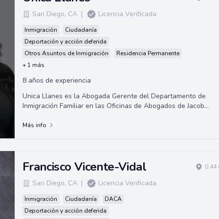
San Diego
,
CA
|
Licencia Verificada
Inmigración
Ciudadanía
Deportación y acción deferida
Otros Asuntos de Inmigración
Residencia Permanente
+ 1 más
8 años de experiencia
Unica Llanes es la Abogada Gerente del Departamento de
Inmigración Familiar en las Oficinas de Abogados de Jacob
Sapochnick, y un miembro activo de ...
Más info
Francisco Vicente-Vidal
0.44
San Diego
,
CA
|
Licencia Verificada
Inmigración
Ciudadanía
DACA
Deportación y acción deferida