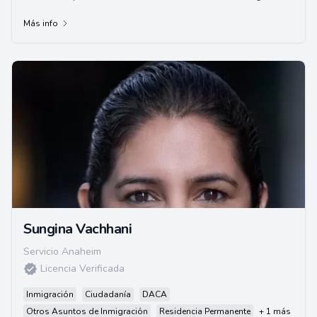
defensa penal y litigios civiles.
Más info
Sungina Vachhani
Servicio Anaheim
Licencia Verificada
Inmigración
Ciudadanía
DACA
Otros Asuntos de Inmigración
Residencia Permanente
+ 1 más