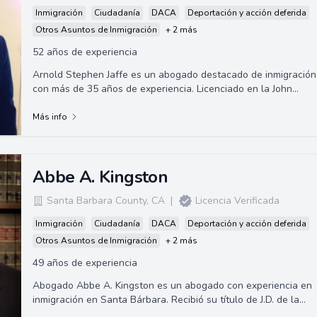
Inmigración
Ciudadanía
DACA
Deportación y acción deferida
Otros Asuntos de Inmigración
+ 2 más
52 años de experiencia
Arnold Stephen Jaffe es un abogado destacado de inmigración
con más de 35 años de experiencia. Licenciado en la John
Marshall Law School y un miem...
Más info
Abbe A. Kingston
Santa Barbara County
,
CA
|
Licencia Verificada
Inmigración
Ciudadanía
DACA
Deportación y acción deferida
Otros Asuntos de Inmigración
+ 2 más
49 años de experiencia
Abogado Abbe A. Kingston es un abogado con experiencia en
inmigración en Santa Bárbara. Recibió su título de J.D. de la
Universidad de California...