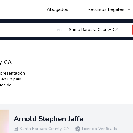
Abogados
Recursos Legales
en
y, CA
epresentación
 en un país
ites de
permiso de
n, la obtención
nidos
ue temen
 el país.
Arnold Stephen Jaffe
Santa Barbara County
,
CA
|
Licencia Verificada