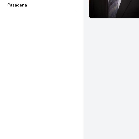
Pasadena
Newport Beach
Riverside
Encino
South Pasadena
Torrance
Upland
Van Nuys
Albany
Dublin
Walnut Creek
Bakersfield
Arcadia
Artesia
La Puente
Long Beach