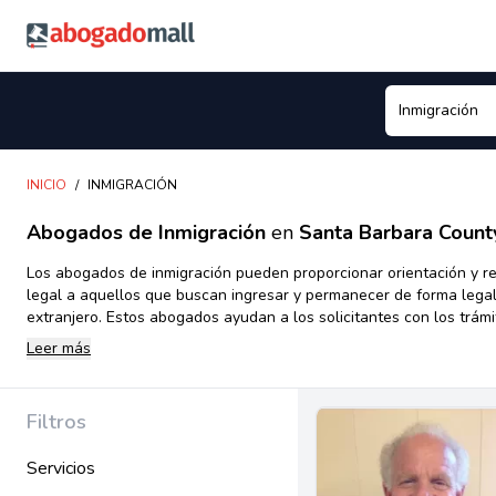
Abogadomall
INICIO
/
INMIGRACIÓN
Abogados de Inmigración
en
Santa Barbara Count
Los abogados de inmigración pueden proporcionar orientación y r
legal a aquellos que buscan ingresar y permanecer de forma legal
extranjero. Estos abogados ayudan a los solicitantes con los trám
inmigración, incluyendo la solicitud de la residencia permanente, 
Leer más
trabajo, la obtención de visa temporal, la defensa de la deportació
de la ciudadanía y más.Los abogados de inmigración en Estados U
desempeñan un papel esencial en asistir a individuos y familias q
Filtros
navegar el complejo sistema de leyes y regulaciones migratorias en
Servicios