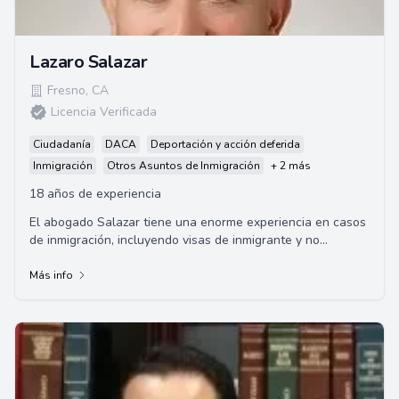
Lazaro Salazar
Fresno
,
CA
Licencia Verificada
Ciudadanía
DACA
Deportación y acción deferida
Inmigración
Otros Asuntos de Inmigración
+ 2 más
18 años de experiencia
El abogado Salazar tiene una enorme experiencia en casos
de inmigración, incluyendo visas de inmigrante y no
inmigrante, residencia permanente, naturalización y
defensa contra deportaciones.
Más info