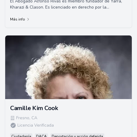
El Abogado Alfonso Rivas es miembro fundador de Yarra,
Kharazi & Clason. Es licenciado en derecho por la
Universidad de San Francisco y tiene experie...
Más info
Camille Kim Cook
Fresno
,
CA
Licencia Verificada
Ciudadanía
DACA
Deportación y acción deferida