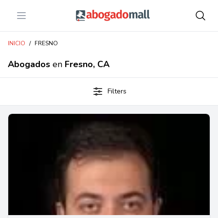
Open menu
Abogadomall
INICIO
/
FRESNO
Abogados
en
Fresno, CA
Filters