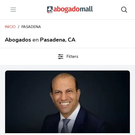
Open menu
Abogadomall
INICIO
/
PASADENA
Abogados
en
Pasadena, CA
Filters