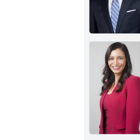
National City
Studio City
Fountain Valley
Tustin
Dublin
Claremont
Granada Hills
Berkeley
San Mateo
Eureka
Culver City
Indio
Artesia
Winnetka
Clovis
Hawthorne