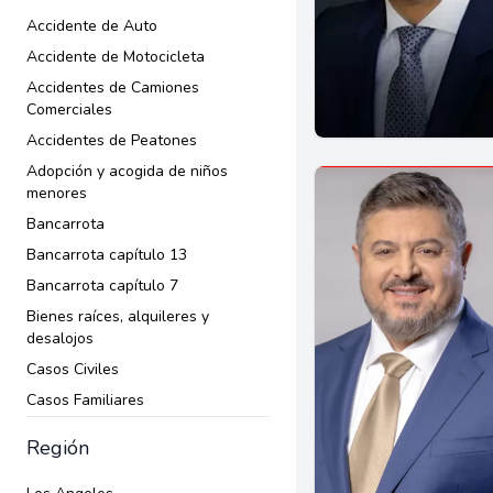
Accidente de Auto
Accidente de Motocicleta
Accidentes de Camiones
Comerciales
Accidentes de Peatones
Adopción y acogida de niños
menores
Bancarrota
Bancarrota capítulo 13
Bancarrota capítulo 7
Bienes raíces, alquileres y
desalojos
Casos Civiles
Casos Familiares
Ciudadanía
Región
Compensación al trabajador
Contratos comerciales