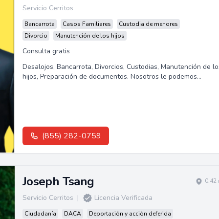
Servicio Cerritos
Bancarrota
Casos Familiares
Custodia de menores
Divorcio
Manutención de los hijos
Consulta gratis
Desalojos, Bancarrota, Divorcios, Custodias, Manutención de lo
hijos, Preparación de documentos. Nosotros le podemos
ayudar.Les ofrecemos...
(855) 282-0759
Joseph Tsang
0.42
Servicio Cerritos
|
Licencia Verificada
Ciudadanía
DACA
Deportación y acción deferida