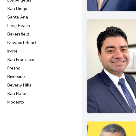
Los Angeles
Convenio prenupcial
San Diego
Cuidado a largo plazo
Santa Ana
Custodia de menores
Long Beach
DACA
Bakersfield
Defensores penales
Newport Beach
Delincuentes juveniles
Irvine
Delitos sexuales
San Francisco
Delitos violentos
Fresno
Deportación y acción deferida
Riverside
Derechos civiles
Beverly Hills
Derechos de Inquilinos y
San Rafael
Propietarios
Modesto
Derechos de Trabajadores
San Jose
Derechos de desempleo
Pasadena
Derechos de inquilinos
Downey
Derechos de propietarios