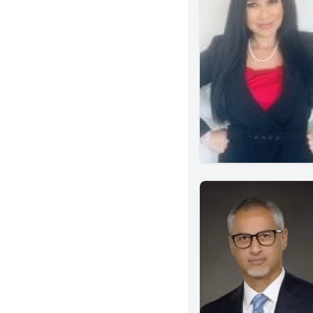
Menifee
Alhambra
Monterey Park
Norwalk
Brea
Murrieta
Albany
Corona
Ventura
Sherman Oaks
Alameda
Azusa
El Segundo
Glendora
Inglewood
Temple City