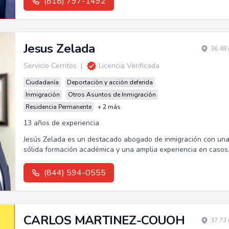
(818) 797-1492
Jesus Zelada
36.48 
Servicio Cerritos
|
Licencia Verificada
Ciudadanía
Deportación y acción deferida
Inmigración
Otros Asuntos de Inmigración
Residencia Permanente
+ 2 más
13 años de experiencia
Jesús Zelada es un destacado abogado de inmigración con un
sólida formación académica y una amplia experiencia en casos
de deportación y apelaciones.
(844) 594-0555
CARLOS MARTINEZ-COUOH
37.73 