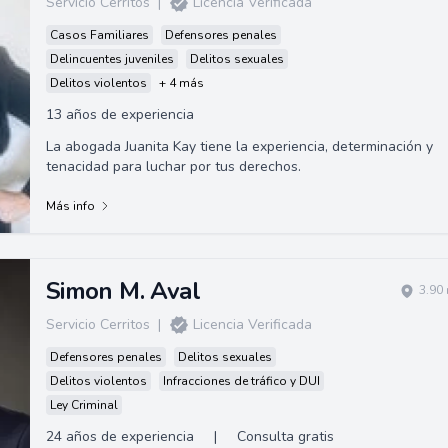
Servicio Cerritos
|
Licencia Verificada
Casos Familiares
Defensores penales
Delincuentes juveniles
Delitos sexuales
Delitos violentos
+ 4 más
13 años de experiencia
La abogada Juanita Kay tiene la experiencia, determinación y
tenacidad para luchar por tus derechos.
Más info
Simon M. Aval
3.90
Servicio Cerritos
|
Licencia Verificada
Defensores penales
Delitos sexuales
Delitos violentos
Infracciones de tráfico y DUI
Ley Criminal
24 años de experiencia
|
Consulta gratis