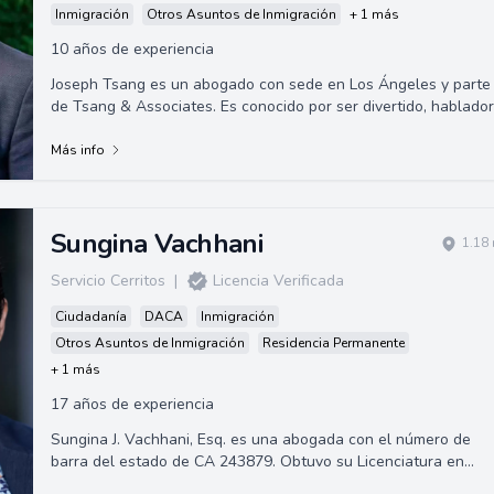
Inmigración
Otros Asuntos de Inmigración
+ 1 más
10 años de experiencia
Joseph Tsang es un abogado con sede en Los Ángeles y parte
de Tsang & Associates. Es conocido por ser divertido, hablador
apasionado por la filoso...
Más info
Sungina Vachhani
1.18
Servicio Cerritos
|
Licencia Verificada
Ciudadanía
DACA
Inmigración
Otros Asuntos de Inmigración
Residencia Permanente
+ 1 más
17 años de experiencia
Sungina J. Vachhani, Esq. es una abogada con el número de
barra del estado de CA 243879. Obtuvo su Licenciatura en
Sociología, con énfasis en Dere...