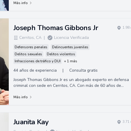
Más info
Joseph Thomas Gibbons Jr
1.98
Cerritos
,
CA
|
Licencia Verificada
Defensores penales
Delincuentes juveniles
Delitos sexuales
Delitos violentos
Infracciones de tráfico y DUI
+ 1 más
44 años de experiencia
|
Consulta gratis
Joseph Thomas Gibbons Jr es un abogado experto en defensa
criminal con sede en Cerritos, CA. Con más de 60 años de
experiencia manejando numerosos casos de alto perfil.
Más info
Juanita Kay
3.71