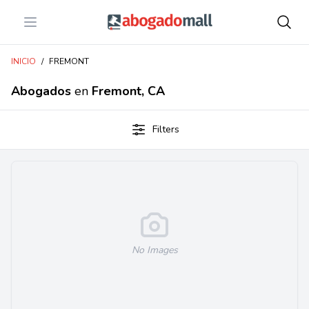
Open menu
Abogadomall
INICIO
/
FREMONT
Abogados
en
Fremont, CA
Filters
No Images