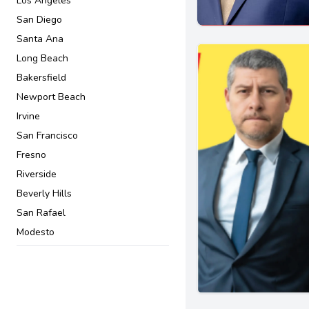
Los Angeles
Convenio prenupcial
San Diego
Cuidado a largo plazo
Santa Ana
Custodia de menores
Long Beach
DACA
Bakersfield
Defensores penales
Newport Beach
Delincuentes juveniles
Irvine
Delitos sexuales
San Francisco
Delitos violentos
Fresno
Deportación y acción deferida
Riverside
Derechos civiles
Beverly Hills
Derechos de Inquilinos y
San Rafael
Propietarios
Modesto
Derechos de Trabajadores
San Jose
Derechos de desempleo
Pasadena
Derechos de inquilinos
Downey
Derechos de propietarios