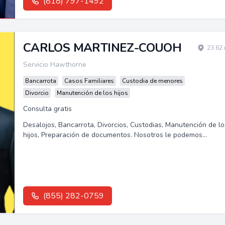
(818) 797-1492
CARLOS MARTINEZ-COUOH
23.62 
Servicio Hawthorne
Bancarrota
Casos Familiares
Custodia de menores
Divorcio
Manutención de los hijos
Consulta gratis
Desalojos, Bancarrota, Divorcios, Custodias, Manutención de lo
hijos, Preparación de documentos. Nosotros le podemos
ayudar.Les ofrecemos...
(855) 282-0759