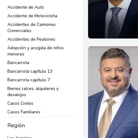
Accidente de Auto
Accidente de Motocicleta
Accidentes de Camiones
Comerciales
Accidentes de Peatones
Adopción y acogida de niños
menores
Bancarrota
Bancarrota capítulo 13
Bancarrota capítulo 7
Bienes raíces, alquileres y
desalojos
Casos Civiles
Casos Familiares
Ciudadanía
Región
Compensación al trabajador
Contratos comerciales