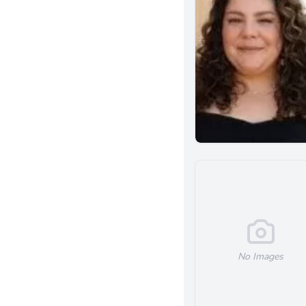
West Covina
Menifee
Alhambra
Monterey Park
Norwalk
Brea
Murrieta
Albany
Corona
Ventura
Sherman Oaks
Alameda
Azusa
El Segundo
No Images
Glendora
Inglewood