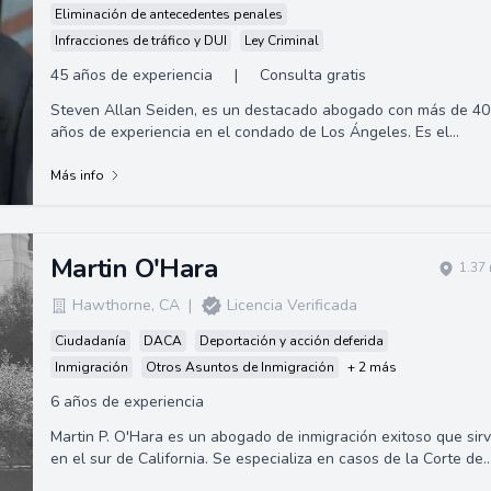
Eliminación de antecedentes penales
Infracciones de tráfico y DUI
Ley Criminal
45 años de experiencia
|
Consulta gratis
Steven Allan Seiden, es un destacado abogado con más de 40
años de experiencia en el condado de Los Ángeles. Es el
fundador de la firma de defensa criminal Law Office of Steven
A. Seiden.
Más info
Martin O'Hara
1.37
Hawthorne
,
CA
|
Licencia Verificada
Ciudadanía
DACA
Deportación y acción deferida
Inmigración
Otros Asuntos de Inmigración
+ 2 más
6 años de experiencia
Martin P. O'Hara es un abogado de inmigración exitoso que sir
en el sur de California. Se especializa en casos de la Corte de
Inmigración, USCIS,...