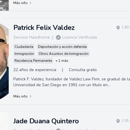
Más info
Patrick Felix Valdez
1.80
Servicio Hawthorne
|
Licencia Verificada
Ciudadanía
Deportación y acción deferida
Inmigración
Otros Asuntos de Inmigración
Residencia Permanente
+ 1 más
22 años de experiencia
|
Consulta gratis
Patrick F. Valdez, fundador de Valdez Law Firm, se graduó de l
Universidad de San Diego en 1991 con un título en
Administración de Empresas y lue...
Más info
Jade Duana Quintero
2.05