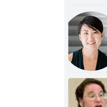
Temple City
National City
Studio City
Fountain Valley
Tustin
Dublin
Claremont
Granada Hills
Berkeley
San Mateo
Eureka
Culver City
Indio
Artesia
Winnetka
Clovis