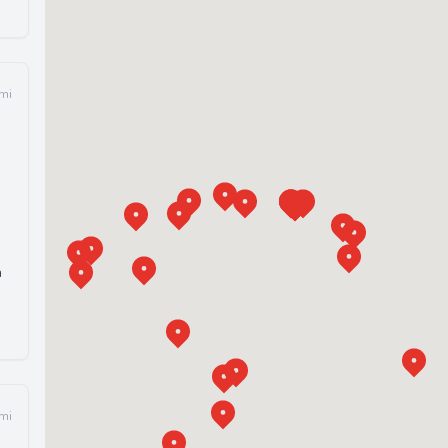
 mi
a
 mi