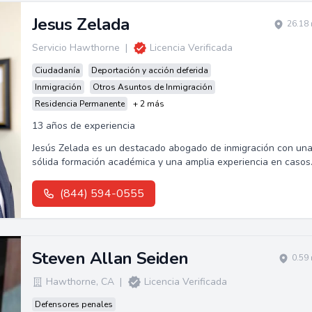
Jesus Zelada
26.18 
Servicio Hawthorne
|
Licencia Verificada
Ciudadanía
Deportación y acción deferida
Inmigración
Otros Asuntos de Inmigración
Residencia Permanente
+ 2 más
13 años de experiencia
Jesús Zelada es un destacado abogado de inmigración con un
sólida formación académica y una amplia experiencia en casos
de deportación y apelaciones.
(844) 594-0555
Steven Allan Seiden
0.59
Hawthorne
,
CA
|
Licencia Verificada
Defensores penales