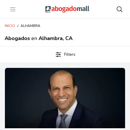
Open menu
Abogadomall
INICIO
/
ALHAMBRA
Abogados
en
Alhambra, CA
Filters