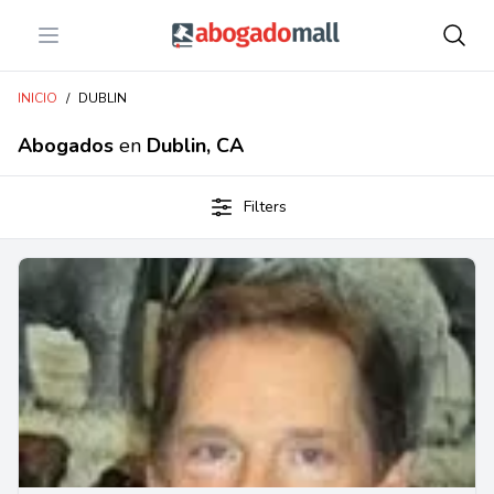
Open menu
Abogadomall
INICIO
/
DUBLIN
Abogados
en
Dublin, CA
Filters