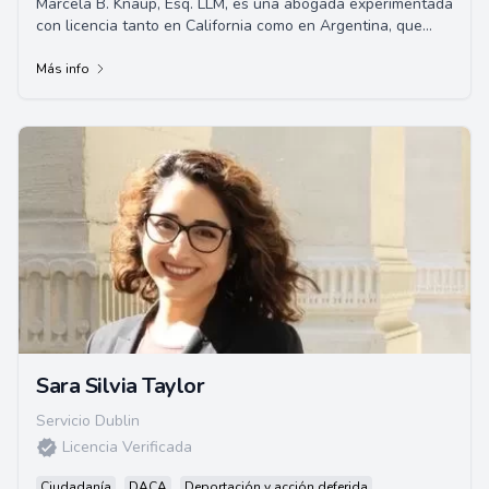
Marcela B. Knaup, Esq. LLM, es una abogada experimentada
con licencia tanto en California como en Argentina, que
actualmente ejerce la ley de inmigra...
Más info
Sara Silvia Taylor
Servicio Dublin
Licencia Verificada
Ciudadanía
DACA
Deportación y acción deferida