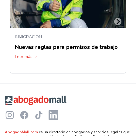
INMIGRACION
Nuevas reglas para permisos de trabajo
Leer más
Footer
Instagram
Facebook
TikTok
LinkedIn
AbogadoMall.com
es un directorio de abogados y servicios legales que