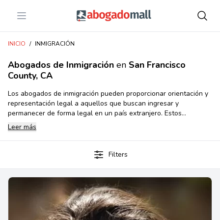
Open menu
Abogadomall
INICIO
/
INMIGRACIÓN
Abogados de Inmigración
en
San Francisco
County, CA
Los abogados de inmigración pueden proporcionar orientación y
representación legal a aquellos que buscan ingresar y
permanecer de forma legal en un país extranjero. Estos
abogados ayudan a los solicitantes con los trámites de
Leer más
inmigración, incluyendo la solicitud de la residencia permanente,
permiso de trabajo, la obtención de visa temporal, la defensa de
la deportación, la obtención de la ciudadanía y más.Los
Filters
abogados de inmigración en Estados Unidos desempeñan un
papel esencial en asistir a individuos y familias que temen
navegar el complejo sistema de leyes y regulaciones migratorias
en el país.