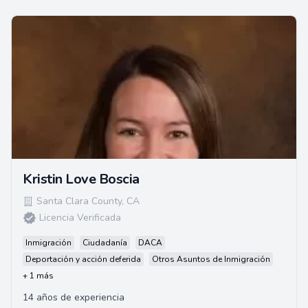
Kristin Love Boscia
Santa Clara County
,
CA
Licencia Verificada
Inmigración
Ciudadanía
DACA
Deportación y acción deferida
Otros Asuntos de Inmigración
+ 1 más
14 años de experiencia