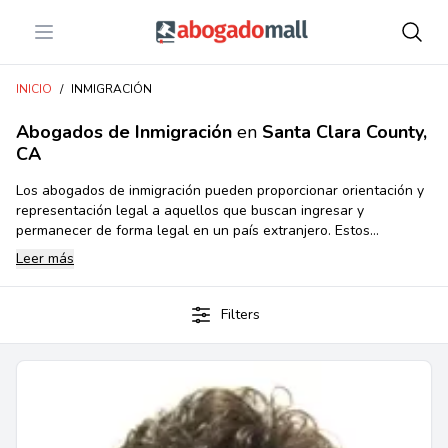
Open menu
Abogadomall
INICIO
/
INMIGRACIÓN
Abogados de Inmigración
en
Santa Clara County,
CA
Los abogados de inmigración pueden proporcionar orientación y
representación legal a aquellos que buscan ingresar y
permanecer de forma legal en un país extranjero. Estos
abogados ayudan a los solicitantes con los trámites de
Leer más
inmigración, incluyendo la solicitud de la residencia permanente,
permiso de trabajo, la obtención de visa temporal, la defensa de
la deportación, la obtención de la ciudadanía y más.Los
Filters
abogados de inmigración en Estados Unidos desempeñan un
papel esencial en asistir a individuos y familias que temen
navegar el complejo sistema de leyes y regulaciones migratorias
en el país.