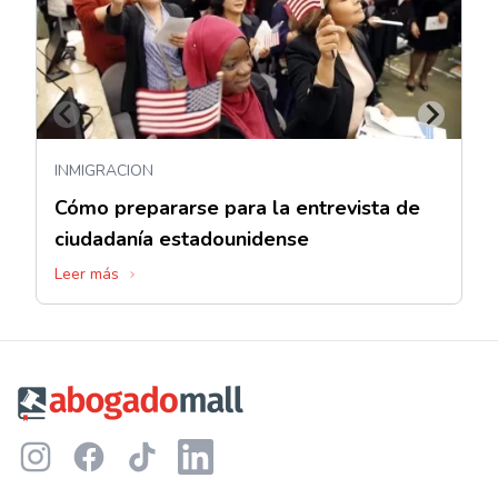
INMIGRACION
Cómo prepararse para la entrevista de
ciudadanía estadounidense
Leer más
Footer
Instagram
Facebook
TikTok
LinkedIn