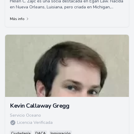
Helen C. Zajic es una socia destacada en Egan Law. Nacida
en Nueva Orleans, Luisiana, pero criada en Michigan,
demostró desde temprano habilidades e...
Más info
Kevin Callaway Gregg
Servicio Oceano
Licencia Verificada
Ciudadanía
DACA
Inmigración