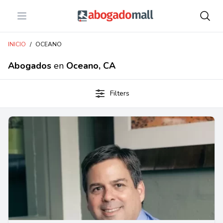
Open menu
Abogadomall
INICIO
/
OCEANO
Abogados
en
Oceano, CA
Filters