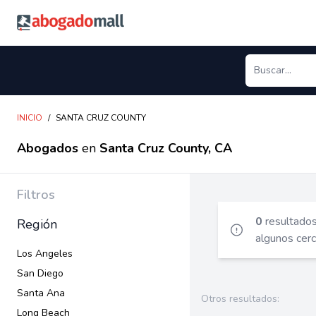
Abogadomall
INICIO
/
SANTA CRUZ COUNTY
Abogados
en
Santa Cruz County, CA
Filtros
0
resultado
Región
algunos cer
Los Angeles
San Diego
Santa Ana
Otros resultados:
Long Beach