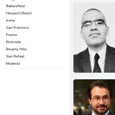
Bakersfield
Newport Beach
Irvine
San Francisco
Fresno
Riverside
Beverly Hills
San Rafael
Modesto
San Jose
Pasadena
Downey
El Centro
Simi Valley
Torrance
Van Nuys