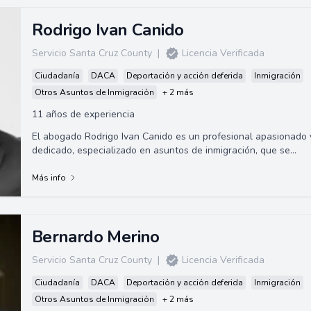
Rodrigo Ivan Canido
Servicio Santa Cruz County
|
Licencia Verificada
Ciudadanía
DACA
Deportación y acción deferida
Inmigración
Otros Asuntos de Inmigración
+ 2 más
11 años de experiencia
El abogado Rodrigo Ivan Canido es un profesional apasionado 
dedicado, especializado en asuntos de inmigración, que se
identifica empáticamente co...
Más info
Bernardo Merino
Servicio Santa Cruz County
|
Licencia Verificada
Ciudadanía
DACA
Deportación y acción deferida
Inmigración
Otros Asuntos de Inmigración
+ 2 más