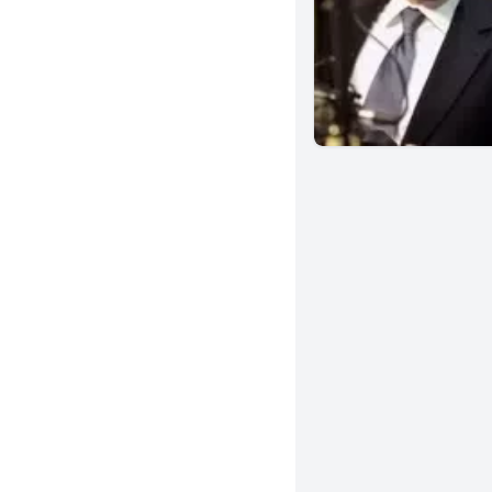
Santa Maria
Valencia
Upland
Woodland Hills
Oakland
Whittier
Oxnard
Rancho Cucamonga
San Luis Obispo
Glendale
Ontario
Encino
Redondo Beach
Salinas
Sacramento
Montebello