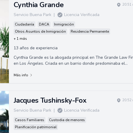
Cynthia Grande
20.51 
Servicio Buena Park
|
Licencia Verificada
Ciudadanía
DACA
Inmigración
Otros Asuntos de Inmigración
Residencia Permanente
+ 1 más
13 años de experiencia
Cynthia Grande es la abogada principal en The Grande Law Fi
en Los Ángeles. Criada en un barrio donde predominaba el
español y siendo hija de inm...
Más info
Jacques Tushinsky-Fox
20.52 
Servicio Buena Park
|
Licencia Verificada
Casos Familiares
Custodia de menores
Planificación patrimonial