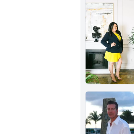
Menifee
Alhambra
Monterey Park
Norwalk
Brea
Murrieta
Albany
Corona
Ventura
Sherman Oaks
Alameda
Azusa
El Segundo
Glendora
Inglewood
Temple City