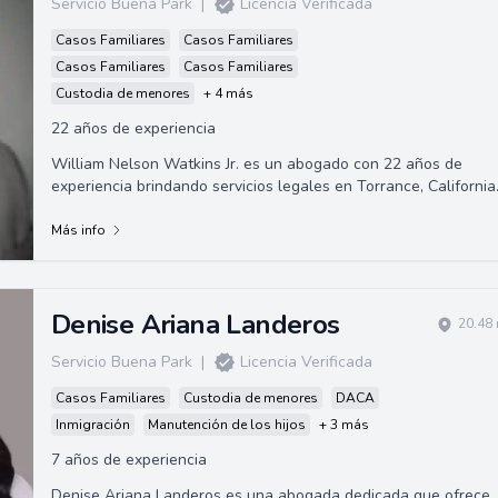
Servicio Buena Park
|
Licencia Verificada
Casos Familiares
Casos Familiares
Casos Familiares
Casos Familiares
Custodia de menores
+ 4 más
22 años de experiencia
William Nelson Watkins Jr. es un abogado con 22 años de
experiencia brindando servicios legales en Torrance, California
Especializado en diversas áreas del derecho, ya sea que usted
esté enfrentando un problema de derecho de familia, una
Más info
disputa comercial o necesite asistencia en planificación
patrimonial.
Denise Ariana Landeros
20.48 
Servicio Buena Park
|
Licencia Verificada
Casos Familiares
Custodia de menores
DACA
Inmigración
Manutención de los hijos
+ 3 más
7 años de experiencia
Denise Ariana Landeros es una abogada dedicada que ofrece