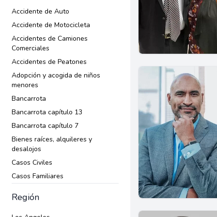
Accidente de Auto
Accidente de Motocicleta
Accidentes de Camiones
Comerciales
Accidentes de Peatones
Adopción y acogida de niños
menores
Bancarrota
Bancarrota capítulo 13
Bancarrota capítulo 7
Bienes raíces, alquileres y
desalojos
Casos Civiles
Casos Familiares
Ciudadanía
Región
Compensación al trabajador
Contratos comerciales