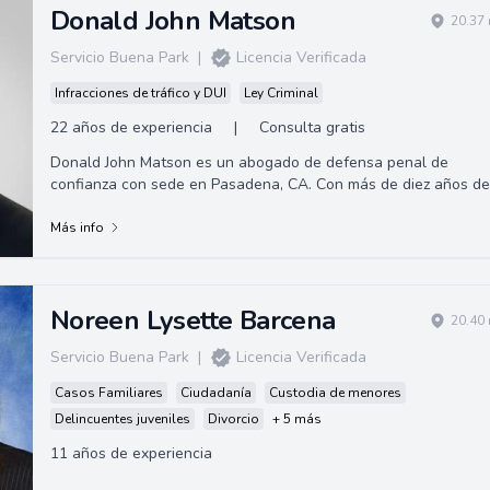
Donald John Matson
20.37 
Servicio Buena Park
|
Licencia Verificada
Infracciones de tráfico y DUI
Ley Criminal
22 años de experiencia
|
Consulta gratis
Donald John Matson es un abogado de defensa penal de
confianza con sede en Pasadena, CA. Con más de diez años de
experiencia, el abogado Matson bri...
Más info
Noreen Lysette Barcena
20.40 
Servicio Buena Park
|
Licencia Verificada
Casos Familiares
Ciudadanía
Custodia de menores
Delincuentes juveniles
Divorcio
+ 5 más
11 años de experiencia