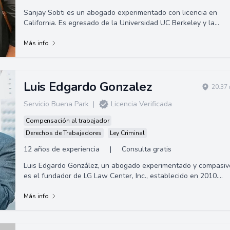
Sanjay Sobti es un abogado experimentado con licencia en
California. Es egresado de la Universidad UC Berkeley y la
Universidad de San Francisco. Sob...
Más info
Luis Edgardo Gonzalez
20.37 
Servicio Buena Park
|
Licencia Verificada
Compensación al trabajador
Derechos de Trabajadores
Ley Criminal
12 años de experiencia
|
Consulta gratis
Luis Edgardo González, un abogado experimentado y compasiv
es el fundador de LG Law Center, Inc., establecido en 2010.
Nativo de La Puente, Califo...
Más info