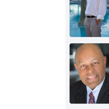
National City
Studio City
Fountain Valley
Tustin
Dublin
Claremont
Granada Hills
Berkeley
San Mateo
Eureka
Culver City
Indio
Artesia
Winnetka
Clovis
Hawthorne