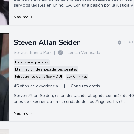
servicios legales en Chino, CA. Con una pasión por la justicia y
un compromiso con sus cli...
Más info
Steven Allan Seiden
20.49 
Servicio Buena Park
|
Licencia Verificada
Defensores penales
Eliminación de antecedentes penales
Infracciones de tráfico y DUI
Ley Criminal
45 años de experiencia
|
Consulta gratis
Steven Allan Seiden, es un destacado abogado con más de 40
años de experiencia en el condado de Los Ángeles. Es el
fundador de la firma de defensa criminal Law Office of Steven
A. Seiden.
Más info