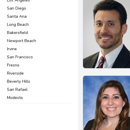
Los Angeles
Convenio prenupcial
San Diego
Cuidado a largo plazo
Santa Ana
Custodia de menores
Long Beach
DACA
Bakersfield
Defensores penales
Newport Beach
Delincuentes juveniles
Irvine
Delitos sexuales
San Francisco
Delitos violentos
Fresno
Deportación y acción deferida
Riverside
Derechos civiles
Beverly Hills
Derechos de Inquilinos y
San Rafael
Propietarios
Modesto
Derechos de Trabajadores
San Jose
Derechos de desempleo
Pasadena
Derechos de inquilinos
Downey
Derechos de propietarios