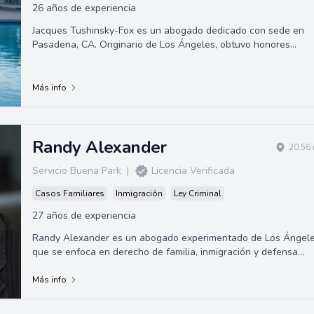
26 años de experiencia
Jacques Tushinsky-Fox es un abogado dedicado con sede en
Pasadena, CA. Originario de Los Ángeles, obtuvo honores
académicos en la Facultad de Derec...
Más info
Randy Alexander
20.56 
Servicio Buena Park
|
Licencia Verificada
Casos Familiares
Inmigración
Ley Criminal
27 años de experiencia
Randy Alexander es un abogado experimentado de Los Ángel
que se enfoca en derecho de familia, inmigración y defensa
criminal. Con más de veinte ...
Más info