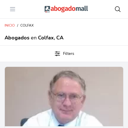
Open menu
Abogadomall
INICIO
/
COLFAX
Abogados
en
Colfax, CA
Filters