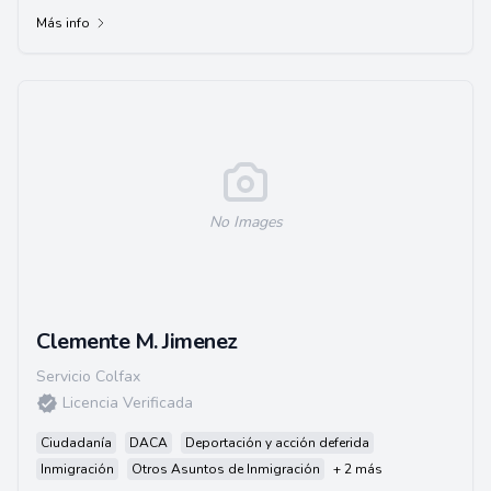
comunidad inmigrante mientras hacía...
Más info
No Images
Clemente M. Jimenez
Servicio Colfax
Licencia Verificada
Ciudadanía
DACA
Deportación y acción deferida
Inmigración
Otros Asuntos de Inmigración
+ 2 más