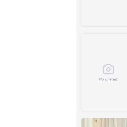
Upland
Woodland Hills
Oakland
Whittier
Oxnard
Rancho Cucamonga
San Luis Obispo
Glendale
Ontario
Encino
No Images
Redondo Beach
Salinas
Sacramento
Montebello
Encinitas
Anaheim