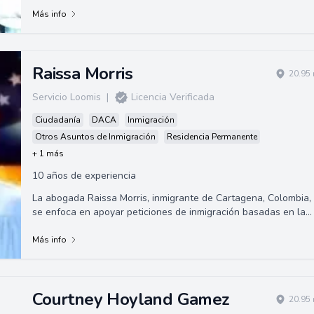
Más info
Raissa Morris
20.95 
Servicio Loomis
|
Licencia Verificada
Ciudadanía
DACA
Inmigración
Otros Asuntos de Inmigración
Residencia Permanente
+ 1 más
10 años de experiencia
La abogada Raissa Morris, inmigrante de Cartagena, Colombia,
se enfoca en apoyar peticiones de inmigración basadas en la
familia, exenciones de inad...
Más info
Courtney Hoyland Gamez
20.95 