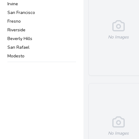
Irvine
San Francisco
Fresno
Riverside
No Images
Beverly Hills
San Rafael
Modesto
San Jose
Pasadena
Downey
El Centro
Simi Valley
Torrance
Van Nuys
Santa Maria
No Images
Valencia