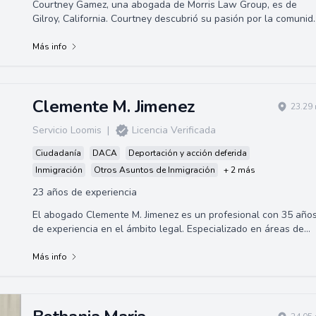
Courtney Gamez, una abogada de Morris Law Group, es de
Gilroy, California. Courtney descubrió su pasión por la comunid
inmigrante mientras hacía...
Más info
Clemente M. Jimenez
23.29 
Servicio Loomis
|
Licencia Verificada
Ciudadanía
DACA
Deportación y acción deferida
Inmigración
Otros Asuntos de Inmigración
+ 2 más
23 años de experiencia
El abogado Clemente M. Jimenez es un profesional con 35 año
de experiencia en el ámbito legal. Especializado en áreas de
derecho civil, como la p...
Más info