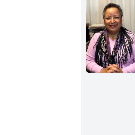
San Bernardino
Cerritos
Covina
San Fernando
Garden Grove
Mission Viejo
Yorba Linda
Arcadia
Stockton
Burbank
Gardena
Chino
San Gabriel
Napa
Santa Barbara
Concord