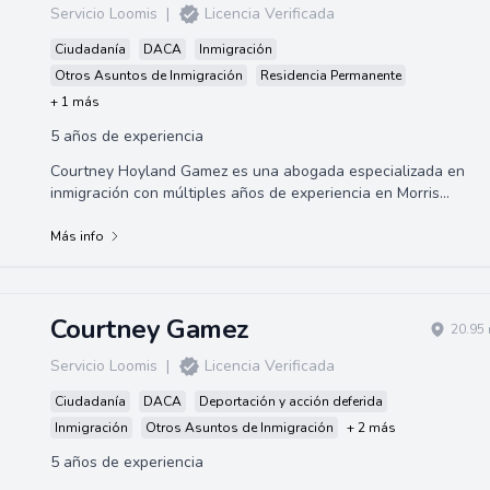
Servicio Loomis
|
Licencia Verificada
Ciudadanía
DACA
Inmigración
Otros Asuntos de Inmigración
Residencia Permanente
+ 1 más
5 años de experiencia
Courtney Hoyland Gamez es una abogada especializada en
inmigración con múltiples años de experiencia en Morris
Immigration. Obtuvo su Juris Doctor...
Más info
Courtney Gamez
20.95 
Servicio Loomis
|
Licencia Verificada
Ciudadanía
DACA
Deportación y acción deferida
Inmigración
Otros Asuntos de Inmigración
+ 2 más
5 años de experiencia