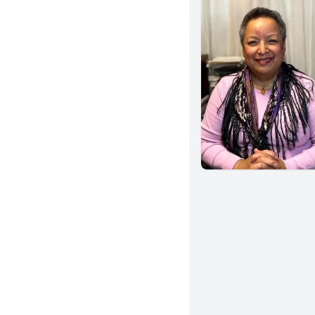
San Bernardino
Cerritos
Covina
San Fernando
Garden Grove
Mission Viejo
Yorba Linda
Arcadia
Stockton
Burbank
Gardena
Chino
San Gabriel
Napa
Santa Barbara
Concord