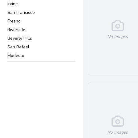
Irvine
San Francisco
Fresno
Riverside
No Images
Beverly Hills
San Rafael
Modesto
San Jose
Pasadena
Downey
El Centro
Simi Valley
Torrance
Van Nuys
Santa Maria
No Images
Valencia