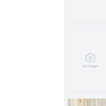
Upland
Woodland Hills
Oakland
Whittier
Oxnard
Rancho Cucamonga
San Luis Obispo
Glendale
Ontario
Encino
No Images
Redondo Beach
Salinas
Sacramento
Montebello
Encinitas
Anaheim