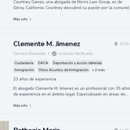
Courtney Gamez, una abogada de Morris Law Group, es de
Gilroy, California. Courtney descubrió su pasión por la comunid
inmigrante mientras hacía...
Más info
Clemente M. Jimenez
16.29 
Servicio Roseville
|
Licencia Verificada
Ciudadanía
DACA
Deportación y acción deferida
Inmigración
Otros Asuntos de Inmigración
+ 2 más
23 años de experiencia
El abogado Clemente M. Jimenez es un profesional con 35 año
de experiencia en el ámbito legal. Especializado en áreas de
derecho civil, como la p...
Más info