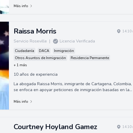
Más info
Raissa Morris
14.10 
Servicio Roseville
|
Licencia Verificada
Ciudadanía
DACA
Inmigración
Otros Asuntos de Inmigración
Residencia Permanente
+ 1 más
10 años de experiencia
La abogada Raissa Morris, inmigrante de Cartagena, Colombia,
se enfoca en apoyar peticiones de inmigración basadas en la
familia, exenciones de inad...
Más info
Courtney Hoyland Gamez
14.10 