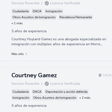
Servicio Roseville
|
Licencia Verificada
Ciudadanía
DACA
Inmigración
Otros Asuntos de Inmigración
Residencia Permanente
+ 1 más
5 años de experiencia
Courtney Hoyland Gamez es una abogada especializada en
inmigración con múltiples años de experiencia en Morris
Immigration. Obtuvo su Juris Doctor...
Más info
Courtney Gamez
14.10 
Servicio Roseville
|
Licencia Verificada
Ciudadanía
DACA
Deportación y acción deferida
Inmigración
Otros Asuntos de Inmigración
+ 2 más
5 años de experiencia