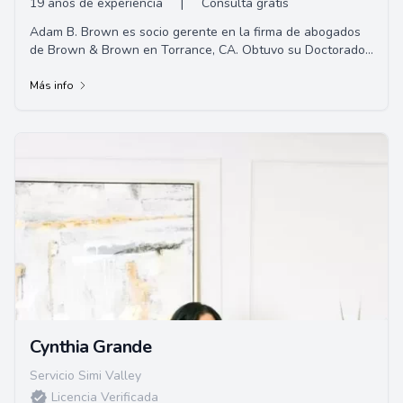
19 años de experiencia
|
Consulta gratis
Adam B. Brown es socio gerente en la firma de abogados
de Brown & Brown en Torrance, CA. Obtuvo su Doctorado
en Jurisprudencia de la Facultad de Derecho de Whittier.
Se enfoca en Derecho Administrativo, Defensa Criminal y
Más info
Lesiones Personales.
Cynthia Grande
Servicio Simi Valley
Licencia Verificada