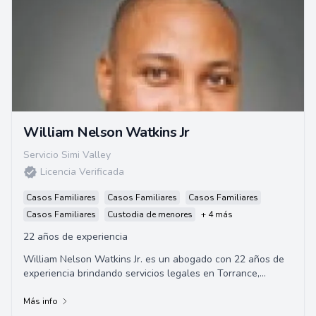
William Nelson Watkins Jr
Servicio Simi Valley
Licencia Verificada
Casos Familiares
Casos Familiares
Casos Familiares
Casos Familiares
Custodia de menores
+ 4 más
22 años de experiencia
William Nelson Watkins Jr. es un abogado con 22 años de
experiencia brindando servicios legales en Torrance,
California. Especializado en diversas áreas del derecho, ya
sea que usted esté enfrentando un problema de derecho
Más info
de familia, una disputa comercial o necesite asistencia en