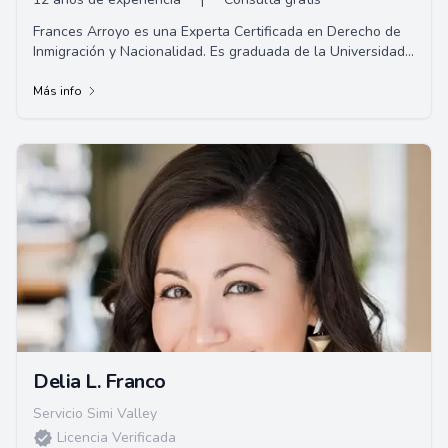
Frances Arroyo es una Experta Certificada en Derecho de
Inmigración y Nacionalidad. Es graduada de la Universidad
Americana (Licenciatura, 2007) y asistió a la Facultad de
Derecho Thomas Jefferson donde obtuvo su título de
Más info
abogada con especialización en Estudios Legales Globales
en 2010.
Delia L. Franco
Servicio Simi Valley
Licencia Verificada