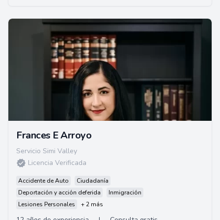
Frances E Arroyo
Servicio Simi Valley
Licencia Verificada
Accidente de Auto
Ciudadanía
Deportación y acción deferida
Inmigración
Lesiones Personales
+ 2 más
12 años de experiencia
|
Consulta gratis