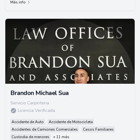
Más info
Brandon Michael Sua
Servicio Carpinteria
Licencia Verificada
Accidente de Auto
Accidente de Motocicleta
Accidentes de Camiones Comerciales
Casos Familiares
Custodia de menores
+ 11 más