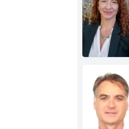
Temple City
National City
Studio City
Fountain Valley
Tustin
Dublin
Claremont
Granada Hills
Berkeley
San Mateo
Eureka
Culver City
Indio
Artesia
Winnetka
Clovis