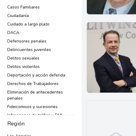
Casos Familiares
Ciudadanía
Cuidado a largo plazo
DACA
Defensores penales
Delincuentes juveniles
Delitos sexuales
Delitos violentos
Deportación y acción deferida
Derechos de Trabajadores
Eliminación de antecedentes
penales
Fideicomisos y sucesiones
Infracciones de tráfico y DUI
Región
Inmigración
Lesiones Personales