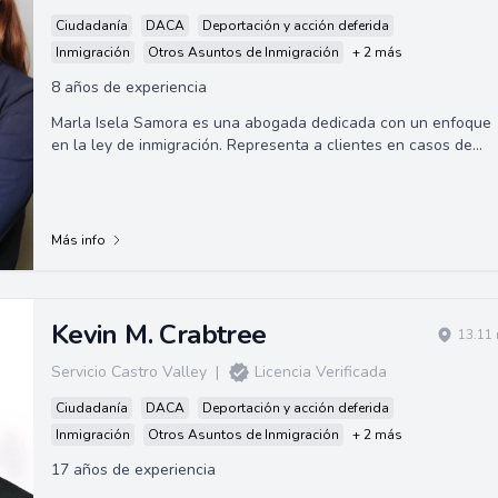
Ciudadanía
DACA
Deportación y acción deferida
Inmigración
Otros Asuntos de Inmigración
+ 2 más
8 años de experiencia
Marla Isela Samora es una abogada dedicada con un enfoque
en la ley de inmigración. Representa a clientes en casos de
inmigración, incluyendo deman...
Más info
Kevin M. Crabtree
13.11 
Servicio Castro Valley
|
Licencia Verificada
Ciudadanía
DACA
Deportación y acción deferida
Inmigración
Otros Asuntos de Inmigración
+ 2 más
17 años de experiencia