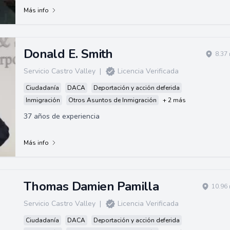
Más info
Donald E. Smith
8.37
Servicio Castro Valley
|
Licencia Verificada
Ciudadanía
DACA
Deportación y acción deferida
Inmigración
Otros Asuntos de Inmigración
+ 2 más
37 años de experiencia
Más info
Thomas Damien Pamilla
10.96 
Servicio Castro Valley
|
Licencia Verificada
Ciudadanía
DACA
Deportación y acción deferida