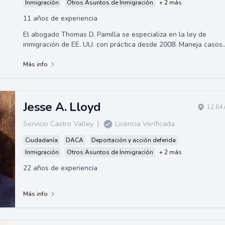
Inmigración
Otros Asuntos de Inmigración
+ 2 más
11 años de experiencia
El abogado Thomas D. Pamilla se especializa en la ley de
inmigración de EE. UU. con práctica desde 2008. Maneja casos
relacionados con inmigración...
Más info
Jesse A. Lloyd
12.64 
Servicio Castro Valley
|
Licencia Verificada
Ciudadanía
DACA
Deportación y acción deferida
Inmigración
Otros Asuntos de Inmigración
+ 2 más
22 años de experiencia
Más info