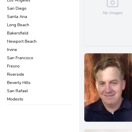
Los Angeles
Ley Criminal
San Diego
Ley De Negocios
No Images
Santa Ana
Maltrato a personas mayores
Long Beach
Otros Asuntos de Inmigración
Bakersfield
Planificación patrimonial
Newport Beach
Protección de ancianos
Irvine
Residencia Permanente
San Francisco
Testamentos y sucesiones
Fresno
Violencia Doméstica
Riverside
Visas y permisos
Beverly Hills
San Rafael
Modesto
San Jose
Pasadena
Downey