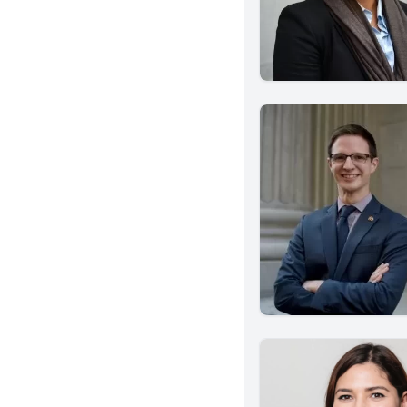
Redondo Beach
Salinas
Sacramento
Montebello
Encinitas
Anaheim
San Bernardino
Cerritos
Covina
San Fernando
Garden Grove
Mission Viejo
Yorba Linda
Arcadia
Stockton
Burbank