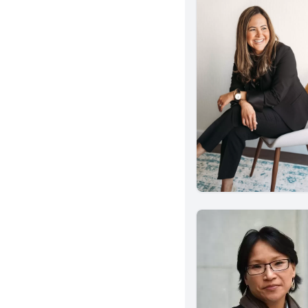
El Centro
Simi Valley
Torrance
Van Nuys
Santa Maria
Valencia
Upland
Woodland Hills
Oakland
Whittier
Oxnard
Rancho Cucamonga
San Luis Obispo
Glendale
Ontario
Encino