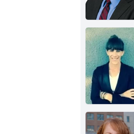
West Covina
Menifee
Alhambra
Monterey Park
Norwalk
Brea
Murrieta
Albany
Corona
Ventura
Sherman Oaks
Alameda
Azusa
El Segundo
Glendora
Inglewood