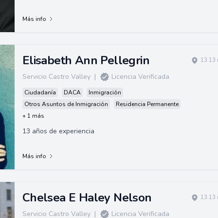
Más info
Elisabeth Ann Pellegrin
13.13 
Servicio Castro Valley
|
Licencia Verificada
Ciudadanía
DACA
Inmigración
Otros Asuntos de Inmigración
Residencia Permanente
+ 1 más
13 años de experiencia
Más info
Chelsea E Haley Nelson
13.13 
Servicio Castro Valley
|
Licencia Verificada