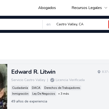
Abogados
Recursos Legales
en
Edward R. Litwin
8.37
Servicio Castro Valley
|
Licencia Verificada
Ciudadanía
DACA
Derechos de Trabajadores
Inmigración
Ley De Negocios
+ 3 más
49 años de experiencia