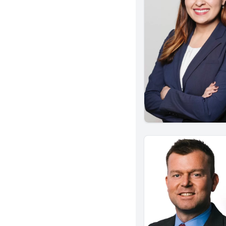
Gardena
Chino
San Gabriel
Napa
Santa Barbara
Concord
La Puente
Lakewood
Carlsbad
Vista
Chico
Walnut Creek
El Monte
Buena Park
Laguna Beach
South Pasadena