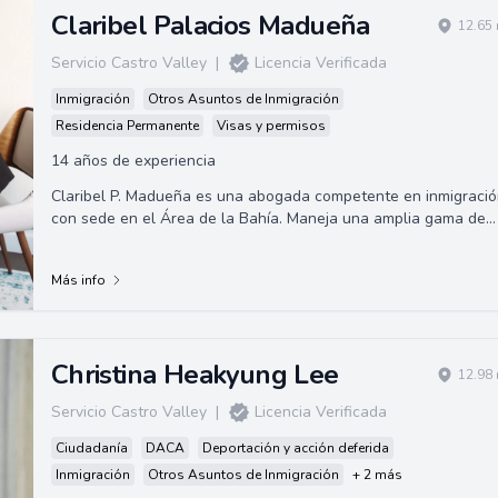
Claribel Palacios Madueña
12.65 
Servicio Castro Valley
|
Licencia Verificada
Inmigración
Otros Asuntos de Inmigración
Residencia Permanente
Visas y permisos
14 años de experiencia
Claribel P. Madueña es una abogada competente en inmigració
con sede en el Área de la Bahía. Maneja una amplia gama de
asuntos de inmigración, ...
Más info
Christina Heakyung Lee
12.98 
Servicio Castro Valley
|
Licencia Verificada
Ciudadanía
DACA
Deportación y acción deferida
Inmigración
Otros Asuntos de Inmigración
+ 2 más