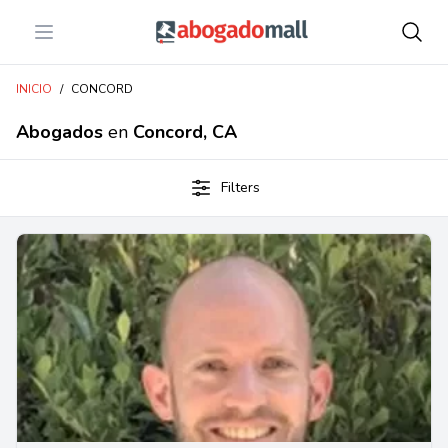
Open menu
Abogadomall
INICIO
/
CONCORD
Abogados
en
Concord, CA
Filters