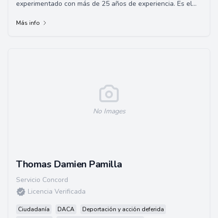
experimentado con más de 25 años de experiencia. Es el
fundador de las Oficinas de Leyes de Kevin Heane...
Más info
No Images
Thomas Damien Pamilla
Servicio Concord
Licencia Verificada
Ciudadanía
DACA
Deportación y acción deferida