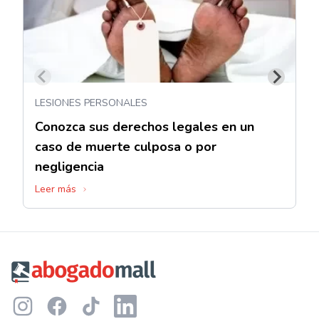
LESIONES PERSONALES
Conozca sus derechos legales en un
caso de muerte culposa o por
negligencia
Leer más
Footer
Instagram
Facebook
TikTok
LinkedIn