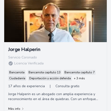
Jorge Halperin
Servicio Coronado
Licencia Verificada
Bancarrota
Bancarrota capítulo 13
Bancarrota capítulo 7
Ciudadanía
Deportación y acción deferida
+ 3 más
17 años de experiencia
|
Consulta gratis
Jorge Halperin es un abogado con amplia experiencia y
reconocimiento en el área de quiebras. Con un enfoque
centrado en el cliente, se dedica a ofrecer un servicio de
alta calidad,
Más info