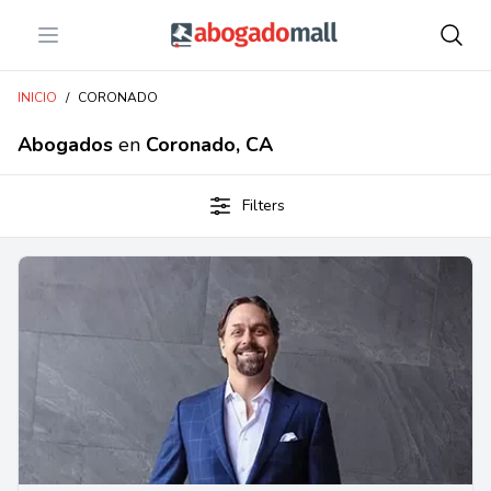
Open menu
Abogadomall
INICIO
/
CORONADO
Abogados
en
Coronado, CA
Filters