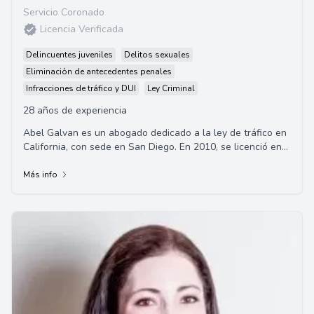
Servicio Coronado
Licencia Verificada
Delincuentes juveniles
Delitos sexuales
Eliminación de antecedentes penales
Infracciones de tráfico y DUI
Ley Criminal
28 años de experiencia
Abel Galvan es un abogado dedicado a la ley de tráfico en
California, con sede en San Diego. En 2010, se licenció en
San Francisco State University y en 2017 obtuvo su JD de
Thomas Jefferson School of Law.
Más info